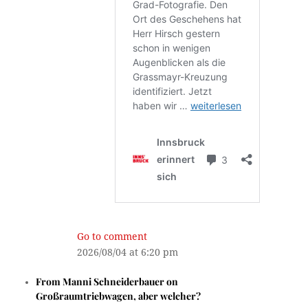
Go to comment
2026/08/04 at 6:20 pm
From
Manni Schneiderbauer
on
Großraumtriebwagen, aber welcher?