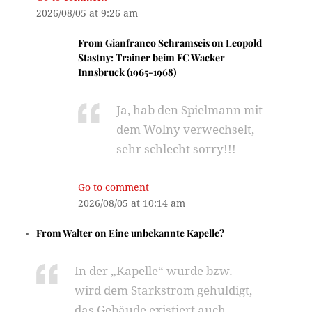
2026/08/05 at 9:26 am
From
Gianfranco Schramseis
on
Leopold
Stastny: Trainer beim FC Wacker
Innsbruck (1965-1968)
Ja, hab den Spielmann mit
dem Wolny verwechselt,
sehr schlecht sorry!!!
Go to comment
2026/08/05 at 10:14 am
From
Walter
on
Eine unbekannte Kapelle?
In der „Kapelle“ wurde bzw.
wird dem Starkstrom gehuldigt,
das Gebäude existiert auch