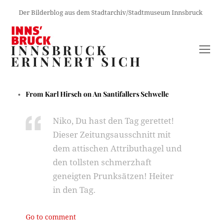
Der Bilderblog aus dem Stadtarchiv/Stadtmuseum Innsbruck
INNSBRUCK
O
ERINNERT SICH
M
M
From
Karl Hirsch
on
An Santifallers Schwelle
Niko, Du hast den Tag gerettet!
Dieser Zeitungsausschnitt mit
dem attischen Attributhagel und
den tollsten schmerzhaft
geneigten Prunksätzen! Heiter
in den Tag.
Go to comment