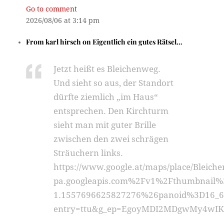
Go to comment
2026/08/06 at 3:14 pm
From
karl hirsch
on
Eigentlich ein gutes Rätsel…
Jetzt heißt es Bleichenweg.
Und sieht so aus, der Standort
dürfte ziemlich „im Haus“
entsprechen. Den Kirchturm
sieht man mit guter Brille
zwischen den zwei schrägen
Sträuchern links.
https://www.google.at/maps/place/Blei
pa.googleapis.com%2Fv1%2Fthumbnail
1.1557696625827276%26panoid%3D16_6
entry=ttu&g_ep=EgoyMDI2MDgwMy4w