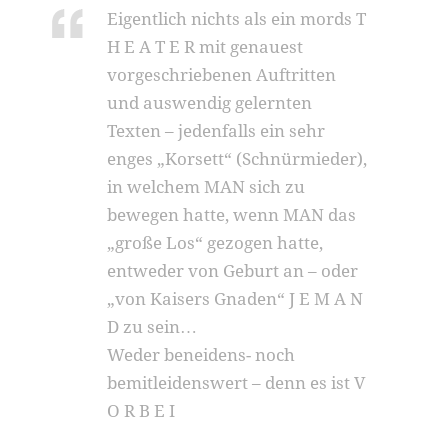
Eigentlich nichts als ein mords T
H E A T E R mit genauest
vorgeschriebenen Auftritten
und auswendig gelernten
Texten – jedenfalls ein sehr
enges „Korsett“ (Schnürmieder),
in welchem MAN sich zu
bewegen hatte, wenn MAN das
„große Los“ gezogen hatte,
entweder von Geburt an – oder
„von Kaisers Gnaden“ J E M A N
D zu sein…
Weder beneidens- noch
bemitleidenswert – denn es ist V
O R B E I