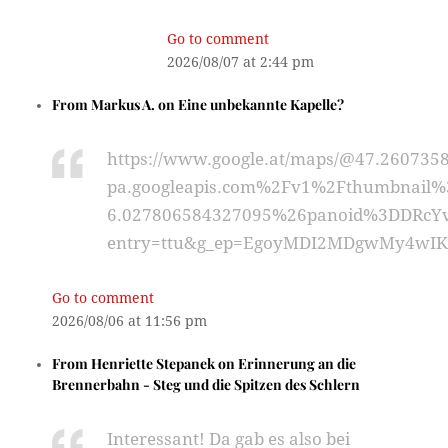
Go to comment
2026/08/07 at 2:44 pm
From
Markus A.
on
Eine unbekannte Kapelle?
https://www.google.at/maps/@47.2607358
pa.googleapis.com%2Fv1%2Fthumbnail
6.027806584327095%26panoid%3DDRcYv
entry=ttu&g_ep=EgoyMDI2MDgwMy4w
Go to comment
2026/08/06 at 11:56 pm
From
Henriette Stepanek
on
Erinnerung an die
Brennerbahn - Steg und die Spitzen des Schlern
Interessant! Da gab es also bei