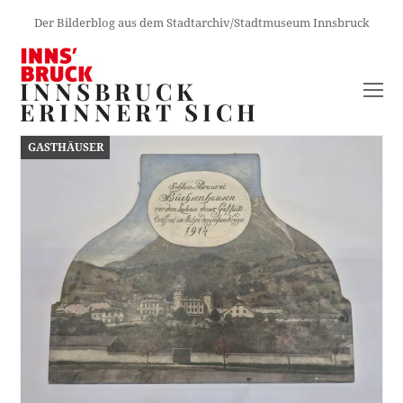
Der Bilderblog aus dem Stadtarchiv/Stadtmuseum Innsbruck
INNSBRUCK
O
ERINNERT SICH
M
M
GASTHÄUSER