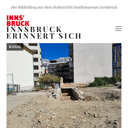
Der Bilderblog aus dem Stadtarchiv/Stadtmuseum Innsbruck
INNSBRUCK
O
ERINNERT SICH
M
M
KANAL