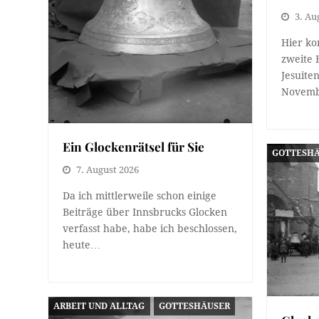
3. Au
Hier k
zweite 
Jesuite
Novem
Ein Glockenrätsel für Sie
GOTTESH
7. August 2026
Da ich mittlerweile schon einige
Beiträge über Innsbrucks Glocken
verfasst habe, habe ich beschlossen,
heute…
ARBEIT UND ALLTAG
GOTTESHÄUSER