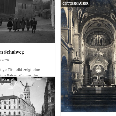
GOTTESHÄUSER
em Schulweg
i 2026
ige Titelbild zeigt eine
tten-Fotografie aus der
ÄUSER
g Walter Kreutz, die
en 1910 und…