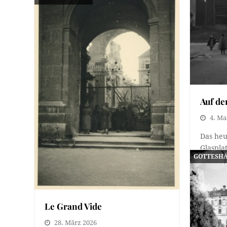
Auf d
4. Ma
Das heut
Glaspla
GOTTESH
Sammlun
zwisch
Le Grand Vide
28. März 2026