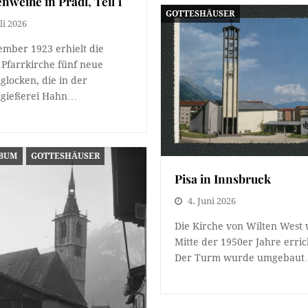
nweihe in Pradl, Teil 1
GOTTESHÄUSER
li 2026
mber 1923 erhielt die
 Pfarrkirche fünf neue
glocken, die in der
ngießerei Hahn…
LBUM
GOTTESHÄUSER
Pisa in Innsbruck
4. Juni 2026
Die Kirche von Wilten West
Mitte der 1950er Jahre erric
Der Turm wurde umgebau