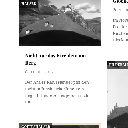
Glocke
HÄUSER
20. Ju
Im Nove
Pradler
Kirchen
Glocke
Nicht nur das Kirchlein am
Berg
BILDERA
11. Juni 2026
Der Arzler Kalvarienberg ist den
meisten InnsbruckerInnen ein
Begriff. Heute soll es jedoch nicht
um…
GOTTESHÄUSER