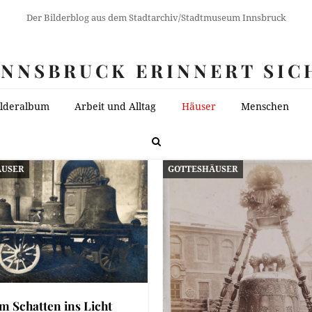
Der Bilderblog aus dem Stadtarchiv/Stadtmuseum Innsbruck
INNSBRUCK ERINNERT SIC
ilderalbum
Arbeit und Alltag
Häuser
Menschen
ÄUSER
GOTTESHÄUSER
m Schatten ins Licht