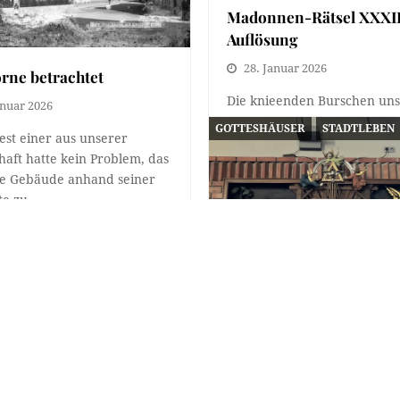
Madonnen-Rätsel XXXII
Auflösung
28. Januar 2026
rne betrachtet
Die knieenden Burschen uns
anuar 2026
Madonnen-Rätsels XXXII wu
GOTTESHÄUSER
STADTLEBEN
st einer aus unserer
von Leser*innen richtig in d
haft hatte kein Problem, das
Herz-Jesu-Kirche, bzw.
te Gebäude anhand seiner
Klosterkirche…
te zu…
Weihnachtskrippen in
ÄUSER
STADTLEBEN
Innsbrucker Kirchen VI
Pfarrkirche Saggen