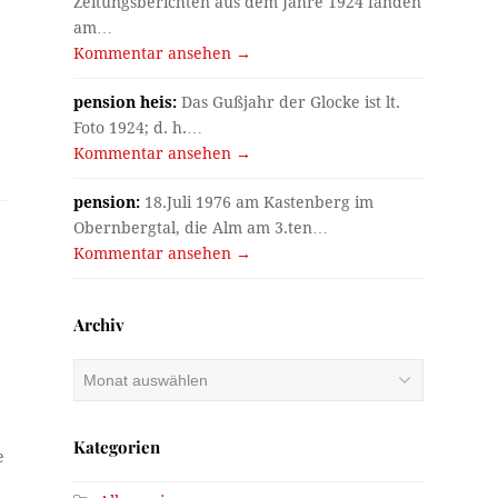
Zeitungsberichten aus dem Jahre 1924 fanden
am…
Kommentar ansehen →
s
pension heis:
Das Gußjahr der Glocke ist lt.
Foto 1924; d. h.…
Kommentar ansehen →
pension:
18.Juli 1976 am Kastenberg im
Obernbergtal, die Alm am 3.ten…
Kommentar ansehen →
Archiv
Archiv
Kategorien
e
e