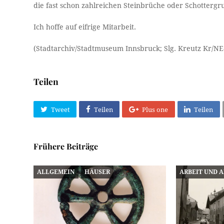
die fast schon zahlreichen Steinbrüche oder Schotterg
Ich hoffe auf eifrige Mitarbeit.
(Stadtarchiv/Stadtmuseum Innsbruck; Slg. Kreutz Kr/NE
Teilen
Tweet
Teilen
Plus one
Teilen
Frühere Beiträge
ALLGEMEIN
HÄUSER
ARBEIT UND 