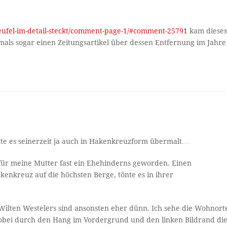
teufel-im-detail-steckt/comment-page-1/#comment-25791
kam diese
mals sogar einen Zeitungsartikel über dessen Entfernung im Jahre
e es seinerzeit ja auch in Hakenkreuzform übermalt…
für meine Mutter fast ein Ehehinderns geworden. Einen
enkreuz auf die höchsten Berge, tönte es in ihrer
ilten Westelers sind ansonsten eher dünn. Ich sehe die Wohnort
wobei durch den Hang im Vordergrund und den linken Bildrand di