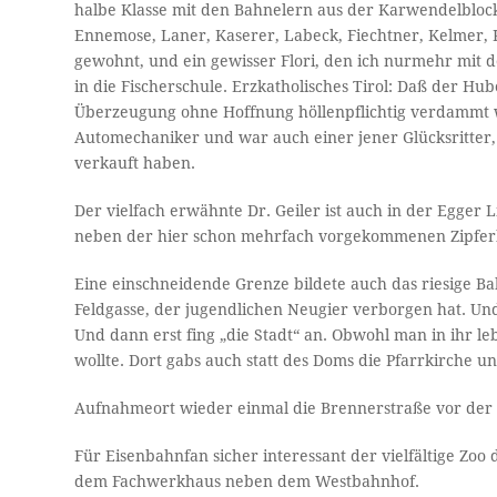
halbe Klasse mit den Bahnelern aus der Karwendelbloc
Ennemose, Laner, Kaserer, Labeck, Fiechtner, Kelmer,
gewohnt, und ein gewisser Flori, den ich nurmehr mit
in die Fischerschule. Erzkatholisches Tirol: Daß der Hu
Überzeugung ohne Hoffnung höllenpflichtig verdammt wa
Automechaniker und war auch einer jener Glücksritter, 
verkauft haben.
Der vielfach erwähnte Dr. Geiler ist auch in der Egger 
neben der hier schon mehrfach vorgekommenen Zipfer
Eine einschneidende Grenze bildete auch das riesige Ba
Feldgasse, der jugendlichen Neugier verborgen hat. Und
Und dann erst fing „die Stadt“ an. Obwohl man in ihr l
wollte. Dort gabs auch statt des Doms die Pfarrkirche u
Aufnahmeort wieder einmal die Brennerstraße vor der 
Für Eisenbahnfan sicher interessant der vielfältige Zo
dem Fachwerkhaus neben dem Westbahnhof.