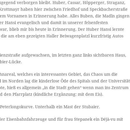
kgegend verborgen bleibt. Huber, Cassar, Höpperger, Straganz,
 Krottmayr haben hier zwischen Friedhof und Speckbacherstraße
 dem Vornamen in Erinnerung habe. Alles Buben, die Madln gingen
ber Hansi evangelisch und damit in unserer felsenfesten
r, blieb mir bis heute in Erinnerung. Der Huber Hansi lernte
die am eben gezeigten Haller Beiwagenplatzl kurzfristig Autos
Lienzstraße aufgewachsen, im letzten ganz links sichtbaren Haus,
bier-Lücke.
hnareal, welches ein interessantes Gebiet, das Chaos um die
 im Norden lag die kinderlose Öde des Spitals und der Universität
ebte, hieß es allgemein „in die Stadt gehen“ wenn man ins Zentrum
nd den Pfarrplatz (kindliche Ergänzung: mit dem Eis).
Peterlongokurve. Unterhalb ein Mast der Stubaier.
o der Eisenbahnfahrzeuge und für frau Stepanek ein Déjà-vu mit