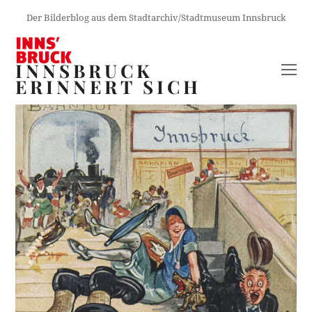
Der Bilderblog aus dem Stadtarchiv/Stadtmuseum Innsbruck
INNSBRUCK
O
ERINNERT SICH
M
M