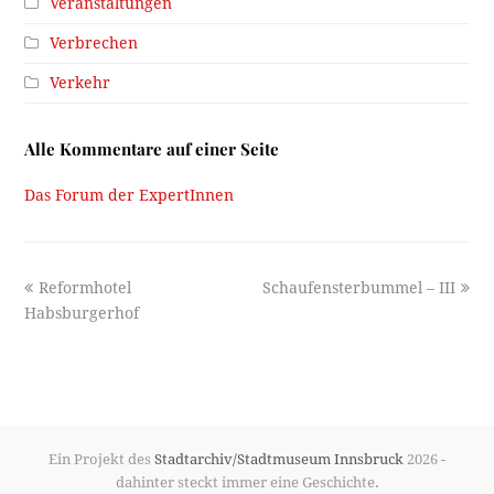
Veranstaltungen
Verbrechen
Verkehr
Alle Kommentare auf einer Seite
Das Forum der ExpertInnen
previous
next
Reformhotel
Schaufensterbummel – III
post:
post:
Habsburgerhof
Ein Projekt des
Stadtarchiv/Stadtmuseum Innsbruck
2026 -
dahinter steckt immer eine Geschichte.