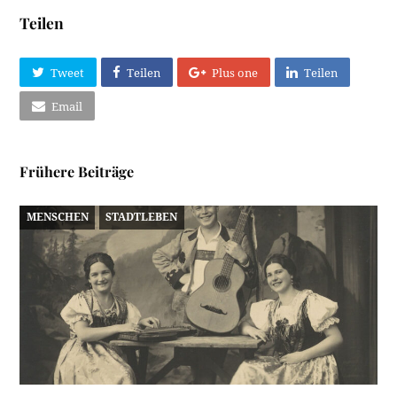
Teilen
Tweet
Teilen
Plus one
Teilen
Email
Frühere Beiträge
MENSCHEN
STADTLEBEN