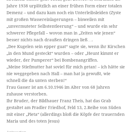
Jahre 1938 urplötzlich an einer frühen Form einer totalen
Demenz – und dazu kam noch ein Unterleibsleiden (Zyste
mit großen Wassereinlagerungen – bisweilen mit
„unvermuteter Selbstentleerung“ – und wurde ein sehr
schwerer Pflegefall – wovon man in „Zeiten wie jenen“
besser nichts nach draußen dringen ließ….
„Dee Kugelen sein epper guat“ sagte sie, wenn ihr Kirschen
„in den Mund gesteckt“ wurden – oder „Heunt kimmt er
wieder, der Pumperer“ bei Bombenangriffen.
„Meine Stiefmutter hat soviel für mich getan! – ich hätte sie
nie weggegeben nach Hall – man hat ja gewußt, wie
schnell die da unten sterben!“
Frau Gasser ist am 6.10.1946 im Alter von 68 Jahren
zuhause verstorben.
Ihr Bruder, der Bildhauer Franz Theis, hat das Grab
gestaltet am Pradler Friedhof, Feld 13, 2.Reihe von Süden
mit einer „Pieta“ (allerdings bloß die Köpfe der trauernden
Maria und des toten Jesus)