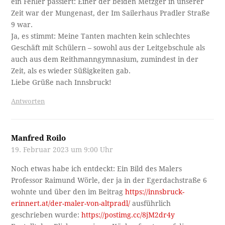
ein Fehler passiert: Einer der beiden Metzger in unserer
Zeit war der Mungenast, der Im Sailerhaus Pradler Straße
9 war.
Ja, es stimmt: Meine Tanten machten kein schlechtes
Geschäft mit Schülern – sowohl aus der Leitgebschule als
auch aus dem Reithmanngymnasium, zumindest in der
Zeit, als es wieder Süßigkeiten gab.
Liebe Grüße nach Innsbruck!
Antworten
Manfred Roilo
19. Februar 2023 um 9:00 Uhr
Noch etwas habe ich entdeckt: Ein Bild des Malers
Professor Raimund Wörle, der ja in der Egerdachstraße 6
wohnte und über den im Beitrag
https://innsbruck-
erinnert.at/der-maler-von-altpradl/
ausführlich
geschrieben wurde:
https://postimg.cc/8jM2dr4y