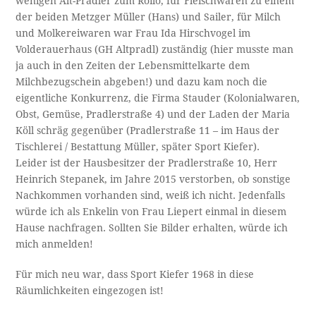
wenigen Alt-Pradler zum Roilo, für Fleischwaren zu einem
der beiden Metzger Müller (Hans) und Sailer, für Milch
und Molkereiwaren war Frau Ida Hirschvogel im
Volderauerhaus (GH Altpradl) zuständig (hier musste man
ja auch in den Zeiten der Lebensmittelkarte dem
Milchbezugschein abgeben!) und dazu kam noch die
eigentliche Konkurrenz, die Firma Stauder (Kolonialwaren,
Obst, Gemüse, Pradlerstraße 4) und der Laden der Maria
Köll schräg gegenüber (Pradlerstraße 11 – im Haus der
Tischlerei / Bestattung Müller, später Sport Kiefer).
Leider ist der Hausbesitzer der Pradlerstraße 10, Herr
Heinrich Stepanek, im Jahre 2015 verstorben, ob sonstige
Nachkommen vorhanden sind, weiß ich nicht. Jedenfalls
würde ich als Enkelin von Frau Liepert einmal in diesem
Hause nachfragen. Sollten Sie Bilder erhalten, würde ich
mich anmelden!
Für mich neu war, dass Sport Kiefer 1968 in diese
Räumlichkeiten eingezogen ist!