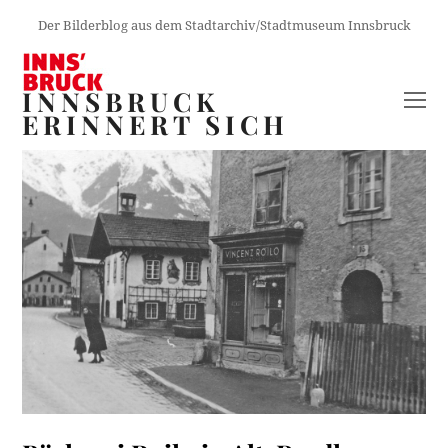
Der Bilderblog aus dem Stadtarchiv/Stadtmuseum Innsbruck
INNSBRUCK
O
ERINNERT SICH
M
M