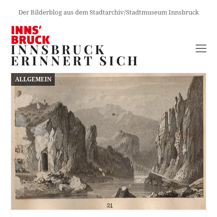
Der Bilderblog aus dem Stadtarchiv/Stadtmuseum Innsbruck
INNSBRUCK
O
ERINNERT SICH
M
M
ALLGEMEIN