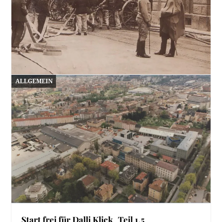
ALLGEMEIN
Einsatz für die Feuerwehr
13. Juli 2026
Heute ist es beinahe undenkbar, eine Postkarte, die
als Motiv einen Unglücksfall zeigt, zu versenden.…
Start frei für Dalli Klick_Teil 1.5