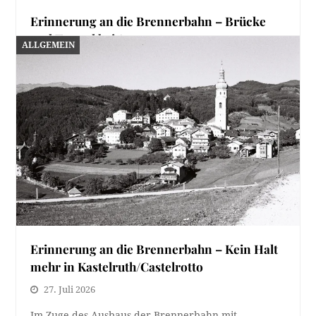
Erinnerung an die Brennerbahn – Brücke
und Tunnel bei Atzwang
ALLGEMEIN
30. Juli 2026
Die Quelle der Kupferstiche kennen wir schon mehr
als gut, nämlich das Erinnerungsalbum der
Brennerbahn.…
Erinnerung an die Brennerbahn – Kein Halt
mehr in Kastelruth/Castelrotto
27. Juli 2026
Im Zuge des Ausbaus der Brennerbahn mit