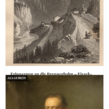
Erinnerung an die Brennerbahn – Eisack-
ALLGEMEIN
Klamm
25. Juli 2026
Heute gibt es in unserer Serie zur Brennerbahn
einmal ein kleines Novum: Der Kupferstich aus…