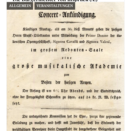
ALLGEMEIN
VERANSTALTUNGEN
11. Juli 2026
Der Amtsnachfolger Peers, Franz Xaver Maria Josef
Rapp (1823-1889), war wie er Jurist. Ebenso zogen…