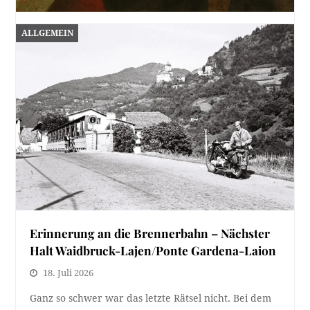
Die Bürgermeister von Inspruck (XI.)
ALLGEMEIN
19. Juli 2026
Nach dem Rücktritt Rapps übernahm sein
Vizebürgermeister, Johann Tschurtschenthaler
(1828-1893), die Amtsgeschäfte. Noch in der…
Erinnerung an die Brennerbahn – Nächster
Halt Waidbruck-Lajen/Ponte Gardena-Laion
18. Juli 2026
Ganz so schwer war das letzte Rätsel nicht. Bei dem