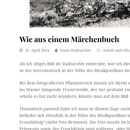
Wie aus einem Märchenbuch
26. April 2024
Team Stadtarchiv
Arbeit und Allt
Als ich obiges Bild im Stadtarchiv entdeckte, war ich d
ist der Seerosenteich in der Nähe des Musikpavillons im
Bei dem fotografierten Pflanzenreich musste ich direkt
ins Wasser hängende Trauerweide, der See gesäumt vo
würde es fast nicht wundern, könnte man auf dem Bild 
Thematisch passend habe ich dann in diesem Zuge auch
befindet sich ebenfalls in der Nähe des Musikpavillons
Froschkönig“ (siehe Foto Brunnen). Das Foto wurde im Ja
Prinzessin sowie der Froschkönig samt goldener, oder 