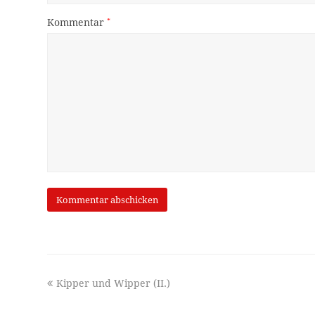
Kommentar
*
previous
Kipper und Wipper (II.)
post: