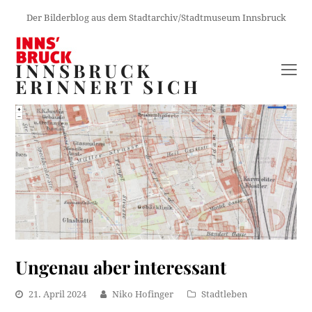
Der Bilderblog aus dem Stadtarchiv/Stadtmuseum Innsbruck
INNSBRUCK
O
ERINNERT SICH
M
M
Ungenau aber interessant
21. April 2024
Niko Hofinger
Stadtleben