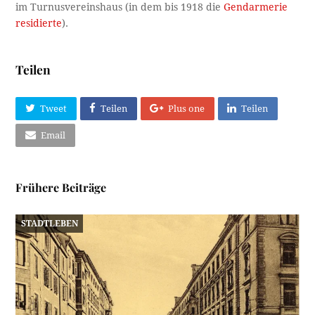
im Turnusvereinshaus (in dem bis 1918 die
Gendarmerie
residierte
).
Teilen
Tweet
Teilen
Plus one
Teilen
Email
Frühere Beiträge
STADTLEBEN