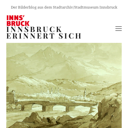
Der Bilderblog aus dem Stadtarchiv/Stadtmuseum Innsbruck
INNSBRUCK
O
ERINNERT SICH
M
M