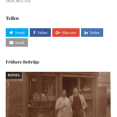
1820, Bi-2733)
Teilen
Tweet
Teilen
Plus one
Teilen
Email
Frühere Beiträge
RÄTSEL