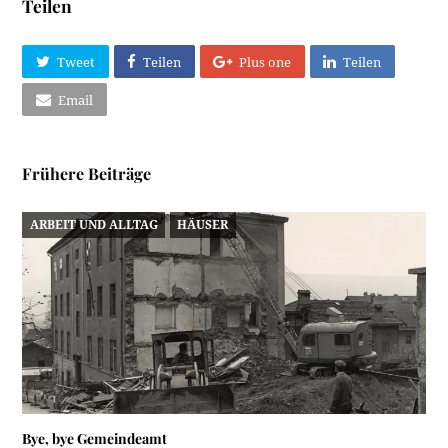
Teilen
Tweet
Teilen
Plus one
Teilen
Email
Frühere Beiträge
ARBEIT UND ALLTAG
HÄUSER
Bye, bye Gemeindeamt