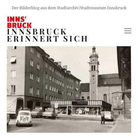
Der Bilderblog aus dem Stadtarchiv/Stadtmuseum Innsbruck
INNSBRUCK
O
ERINNERT SICH
M
M