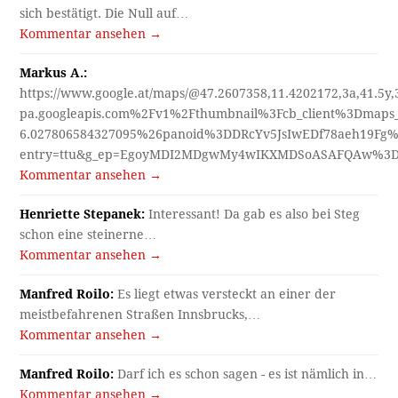
sich bestätigt. Die Null auf…
Kommentar ansehen →
Markus A.:
https://www.google.at/maps/@47.2607358,11.4202172,3a,41.5y
pa.googleapis.com%2Fv1%2Fthumbnail%3Fcb_client%3Dmap
6.027806584327095%26panoid%3DDRcYv5JsIwEDf78aeh19Fg%
entry=ttu&g_ep=EgoyMDI2MDgwMy4wIKXMDSoASAFQAw%3
Kommentar ansehen →
Henriette Stepanek:
Interessant! Da gab es also bei Steg
schon eine steinerne…
Kommentar ansehen →
Manfred Roilo:
Es liegt etwas versteckt an einer der
meistbefahrenen Straßen Innsbrucks,…
Kommentar ansehen →
Manfred Roilo:
Darf ich es schon sagen - es ist nämlich in…
Kommentar ansehen →