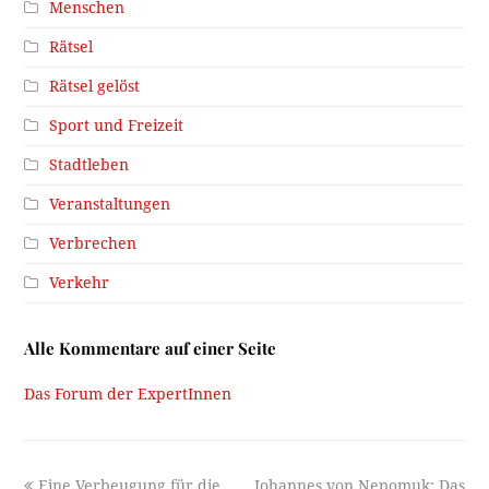
Menschen
Rätsel
Rätsel gelöst
Sport und Freizeit
Stadtleben
Veranstaltungen
Verbrechen
Verkehr
Alle Kommentare auf einer Seite
Das Forum der ExpertInnen
previous
next
Eine Verbeugung für die
Johannes von Nepomuk: Das