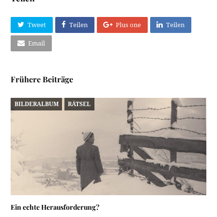
Tweet
Teilen
Plus one
Teilen
Email
Frühere Beiträge
BILDERALBUM
RÄTSEL
Ein echte Herausforderung?