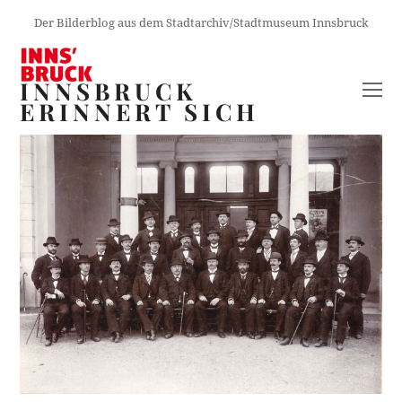
Der Bilderblog aus dem Stadtarchiv/Stadtmuseum Innsbruck
INNSBRUCK
O
ERINNERT SICH
M
M