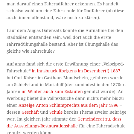
man darauf einen Fahrradfahrer erkennen. Es handelt
sich also wohl um eine Fahrschule für Radfahrer (ob diese
auch -innen offenstand, wäre noch zu klären).
Laut dem Augias-Datensatz könnte die Aufnahme bei den
Stadtsälen entstanden sein, weil dort auch die erste
Fahrradübungshalle bestand. Aber ist Übungshalle das
gleiche wie Fahrschule?
Auf anno fand sich die erste Erwähnung einer „Velociped-
Fahrschule“
in Innsbruck übrigens im Dezember(!) 1887
bei Carl Kaiser im Gasthaus Mondschein, gefahren wurde
am Schießstand in Mariahilf (der zumindest in den 1870er-
Jahren
im Winter auch zum Eislaufen
genutzt wurde). An
Werbung bietet die Volltextsuche dann nichts mehr bis zu
einer
Anzeige Anton Schlumprechts aus dem Jahr 1896
–
dessen
Geschäft
und
Schule
bereits Thema zweier Beiträge
war. Im gleichen Jahr stimmte der
Gemeinderat zu, dass
die Ausstellungs-Restaurationshalle
für eine Fahrradschule
genutzt werden könne.