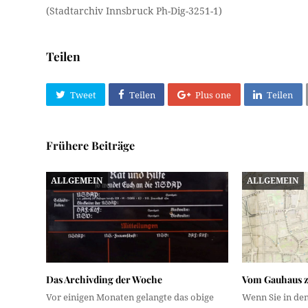
(Stadtarchiv Innsbruck Ph-Dig-3251-1)
Teilen
Tweet
Teilen
Plus one
Teilen
Frühere Beiträge
ALLGEMEIN
ALLGEMEIN
Das Archivding der Woche
Vom Gauhaus 
Vor einigen Monaten gelangte das obige
Wenn Sie in de