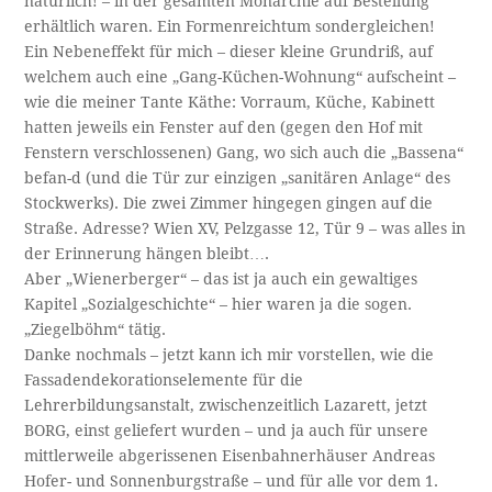
natürlich! – in der gesamten Monarchie auf Bestellung
erhältlich waren. Ein Formenreichtum sondergleichen!
Ein Nebeneffekt für mich – dieser kleine Grundriß, auf
welchem auch eine „Gang-Küchen-Wohnung“ aufscheint –
wie die meiner Tante Käthe: Vorraum, Küche, Kabinett
hatten jeweils ein Fenster auf den (gegen den Hof mit
Fenstern verschlossenen) Gang, wo sich auch die „Bassena“
befan-d (und die Tür zur einzigen „sanitären Anlage“ des
Stockwerks). Die zwei Zimmer hingegen gingen auf die
Straße. Adresse? Wien XV, Pelzgasse 12, Tür 9 – was alles in
der Erinnerung hängen bleibt….
Aber „Wienerberger“ – das ist ja auch ein gewaltiges
Kapitel „Sozialgeschichte“ – hier waren ja die sogen.
„Ziegelböhm“ tätig.
Danke nochmals – jetzt kann ich mir vorstellen, wie die
Fassadendekorationselemente für die
Lehrerbildungsanstalt, zwischenzeitlich Lazarett, jetzt
BORG, einst geliefert wurden – und ja auch für unsere
mittlerweile abgerissenen Eisenbahnerhäuser Andreas
Hofer- und Sonnenburgstraße – und für alle vor dem 1.