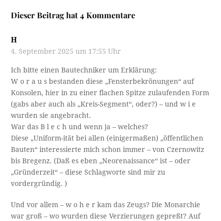
Dieser Beitrag hat 4 Kommentare
H
4. September 2025 um 17:55 Uhr
Ich bitte einen Bautechniker um Erklärung:
W o r a u s bestanden diese „Fensterbekrönungen“ auf
Konsolen, hier in zu einer flachen Spitze zulaufenden Form
(gabs aber auch als „Kreis-Segment“, oder?) – und w i e
wurden sie angebracht.
War das B l e c h und wenn ja – welches?
Diese „Uniform-ität bei allen (einigermaßen) „öffentlichen
Bauten“ interessierte mich schon immer – von Czernowitz
bis Bregenz. (Daß es eben „Neorenaissance“ ist – oder
„Gründerzeit“ – diese Schlagworte sind mir zu
vordergründig. )
Und vor allem – w o h e r kam das Zeugs? Die Monarchie
war groß – wo wurden diese Verzierungen gepreßt? Auf