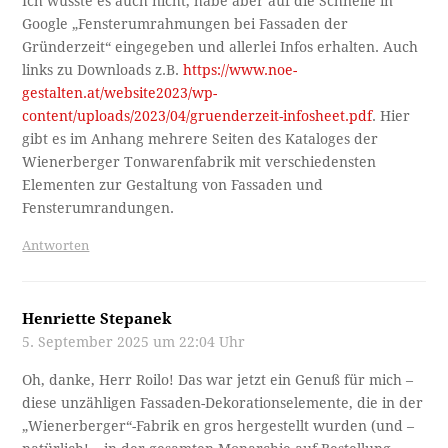
Ich wusste es auch nicht, habe aber auf die Schnelle in
Google „Fensterumrahmungen bei Fassaden der
Gründerzeit“ eingegeben und allerlei Infos erhalten. Auch
links zu Downloads z.B.
https://www.noe-
gestalten.at/website2023/wp-
content/uploads/2023/04/gruenderzeit-infosheet.pdf
. Hier
gibt es im Anhang mehrere Seiten des Kataloges der
Wienerberger Tonwarenfabrik mit verschiedensten
Elementen zur Gestaltung von Fassaden und
Fensterumrandungen.
Antworten
Henriette Stepanek
5. September 2025 um 22:04 Uhr
Oh, danke, Herr Roilo! Das war jetzt ein Genuß für mich –
diese unzähligen Fassaden-Dekorationselemente, die in der
„Wienerberger“-Fabrik en gros hergestellt wurden (und –