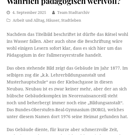
Wahrlich pädagogisch wertvoll?
4. September 2025
Team Stadtarchiv
Arbeit und Alltag
,
Häuser
,
Stadtleben
Nachdem das Titelbild beschriftet ist dürfte das Rätsel wohl
ins Wasser fallen. Aber auch ohne die Beschriftung wäre
wohl einigen Lesern sofort klar, dass es sich hier um das
Pädagogium in der Fallmerayerstraße handelt.
Das oben stehende Bild zeigt das Gebäude im Jahr 1877. Im
selbigen zog die „k.k. Lehrerbildungsanstalt und
Musterhauptschule“ aus der Kiebachgasse in diesen
Neubau. Neubau ist es zwar keiner mehr, aber der an sich
hübsche Gebäudekomplex im Neorenaissancestil steht
noch und beherbergt immer noch eine „Bildungsanstalt“.
Das Bundes-Oberstufen-Real-Gymnasium (BORG), welches
unter diesem Namen dort 1976 seine Heimat gefunden hat.
Das Gebäude diente, für kurze aber schmerzvolle Zeit,