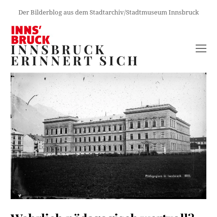
Der Bilderblog aus dem Stadtarchiv/Stadtmuseum Innsbruck
INNSBRUCK
O
ERINNERT SICH
M
M