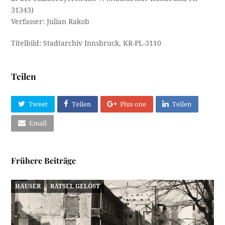
31343)
Verfasser: Julian Rakob
Titelbild: Stadtarchiv Innsbruck, KR-PL-3110
Teilen
Tweet
Teilen
Plus one
Teilen
Email
Frühere Beiträge
HÄUSER
RÄTSEL GELÖST