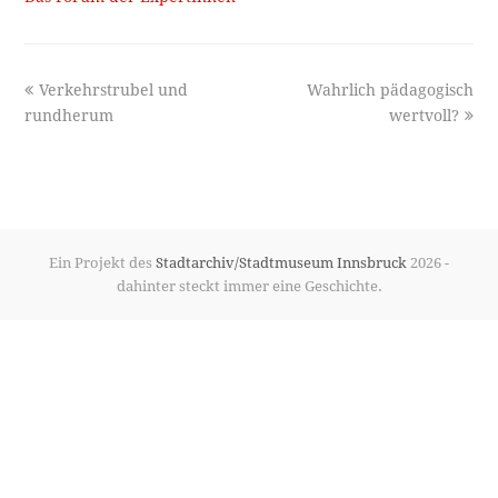
previous
next
Verkehrstrubel und
Wahrlich pädagogisch
post:
post:
rundherum
wertvoll?
Ein Projekt des
Stadtarchiv/Stadtmuseum Innsbruck
2026 -
dahinter steckt immer eine Geschichte.