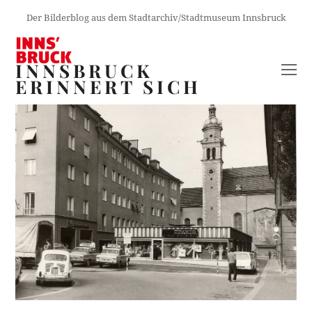
Der Bilderblog aus dem Stadtarchiv/Stadtmuseum Innsbruck
INNSBRUCK
O
ERINNERT SICH
M
M