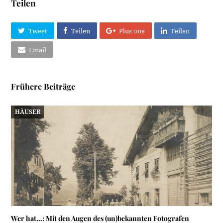
Teilen
Tweet
Teilen
Plus one
Teilen
Email
Frühere Beiträge
HÄUSER
Wer hat…: Mit den Augen des (un)bekannten Fotografen