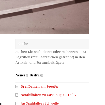
Suche
OK
Neueste Beiträge
Drei Damen am Seeufer
Notabilitäten zu Gast in Igls – Teil V
An Santifallers Schwelle