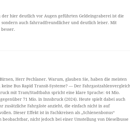
der hier deutlich vor Augen geführten Geldeingraberei ist die
, sondern auch fahrradfreundlicher und deutlich leiser. Mit
 besser.
t Birnen, Herr Pechlaner. Warum, glauben Sie, haben die meisten
 keine Bus Rapid Transit-Systeme? — Der Fahrgastzahlenvergleic
uck mit Tram/Stadtbahn spricht eine klare Sprache: 44 Mio.
egenüber 71 Mio. in Innsbruck (2024). Heute spielt dabei auch
r zusätzliche Fahrgäste anzieht, die einfach nicht in auf
len. Dieser Effekt ist in Fachkreisen als „Schienenbonus“
 beobachtbar, nicht jedoch bei einer Umstellung von Dieselbusse