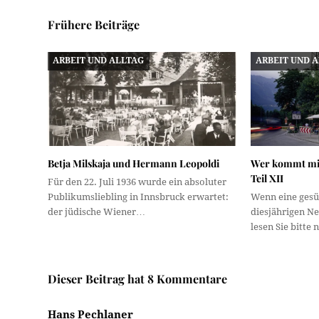
Frühere Beiträge
ARBEIT UND ALLTAG
ARBEIT UND 
Betja Milskaja und Hermann Leopoldi
Wer kommt mit
Teil XII
Für den 22. Juli 1936 wurde ein absoluter
Publikumsliebling in Innsbruck erwartet:
Wenn eine gesü
der jüdische Wiener…
diesjährigen N
lesen Sie bitte 
Dieser Beitrag hat 8 Kommentare
Hans Pechlaner