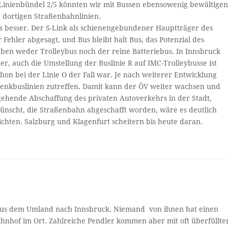
 Linienbündel 2/5 könnten wir mit Bussen ebensowenig bewältige
n dortigen Straßenbahnlinien.
as besser. Der S-Link als schienengebundener Hauptträger des
 Fehler abgesagt, und Bus bleibt halt Bus, das Potenzial des
aben weder Trolleybus noch der reine Batteriebus. In Innsbruck
, auch die Umstellung der Buslinie R auf IMC-Trolleybusse ist
chon bei der Linie O der Fall war. Je nach weiterer Entwicklung
lenkbuslinien zutreffen. Damit kann der ÖV weiter wachsen und
itgehende Abschaffung des privaten Autoverkehrs in der Stadt,
ünscht, die Straßenbahn abgeschafft worden, wäre es deutlich
chten. Salzburg und Klagenfurt scheitern bis heute daran.
 aus dem Umland nach Innsbruck. Niemand von ihnen hat einen
hnhof im Ort. Zahlreiche Pendler kommen aber mit oft überfüllte