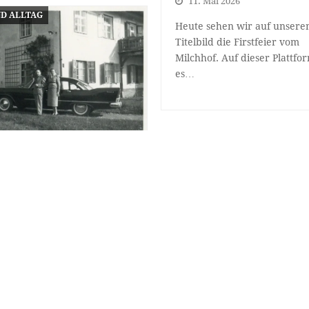
11. Mai 2026
ND ALLTAG
Heute sehen wir auf unser
Titelbild die Firstfeier vom
Milchhof. Auf dieser Plattfo
es…
e Frau geschrieben
pril 2026
STADTLEBEN
Sechziger Jahren sind
in der Zeitung zumeist
präsentiert. Doch beim
n in…