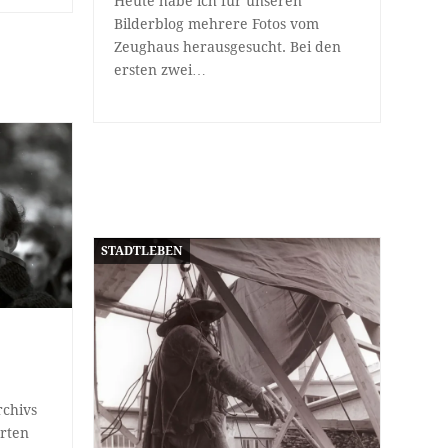
Heute habe ich für unseren
Bilderblog mehrere Fotos vom
Zeughaus herausgesucht. Bei den
ersten zwei…
STADTLEBEN
rchivs
Arten