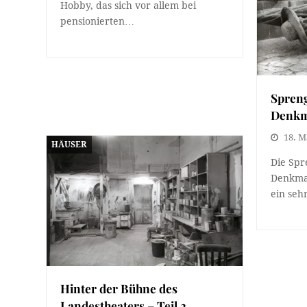
Hobby, das sich vor allem bei
pensionierten…
Spren
Denkma
18. M
HÄUSER
Die Spr
Denkmal
ein seh
Hinter der Bühne des
Landestheaters – Teil 2