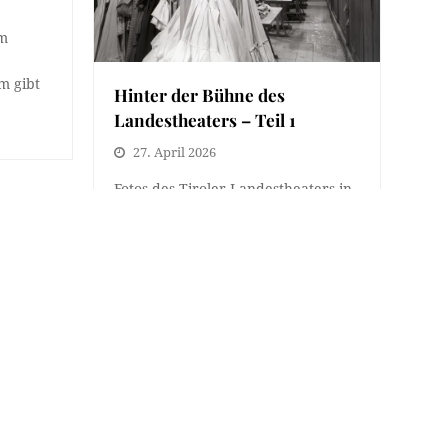
em
rm gibt
Hinter der Bühne des
Landestheaters – Teil 1
27. April 2026
Fotos des Tiroler Landestheaters in
Innsbruck zu finden ist keine große
Schwierigkeit. Allein auf dieser…
STADTLEBEN