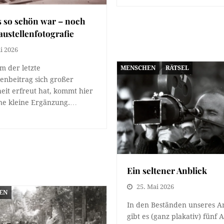
s so schön war – noch
austellenfotografie
ni 2026
 der letzte
MENSCHEN
RÄTSEL
lenbeitrag sich großer
heit erfreut hat, kommt hier
ne kleine Ergänzung.…
Ein seltener Anblick
25. Mai 2026
EN
In den Beständen unseres A
gibt es (ganz plakativ) fünf 