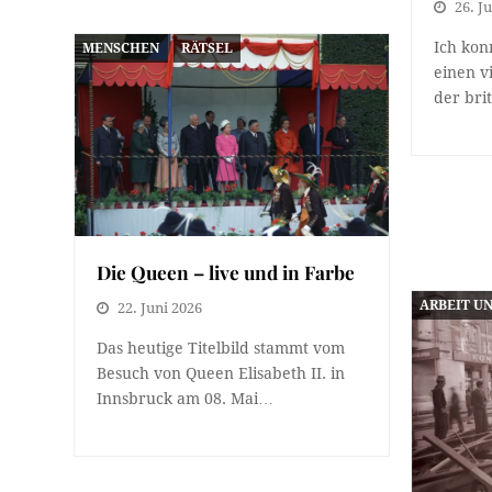
26. J
Ich kon
MENSCHEN
RÄTSEL
einen v
der bri
Die Queen – live und in Farbe
ARBEIT U
22. Juni 2026
Das heutige Titelbild stammt vom
Besuch von Queen Elisabeth II. in
Innsbruck am 08. Mai…