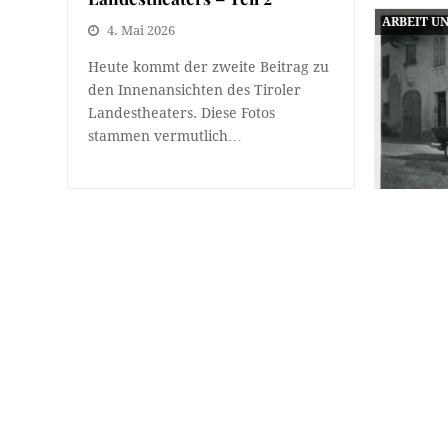
ARBEIT U
4. Mai 2026
Heute kommt der zweite Beitrag zu
den Innenansichten des Tiroler
Landestheaters. Diese Fotos
stammen vermutlich…
Für di
21. A
In den 
ALLGEMEIN
Frauen 
unterre
Blätter