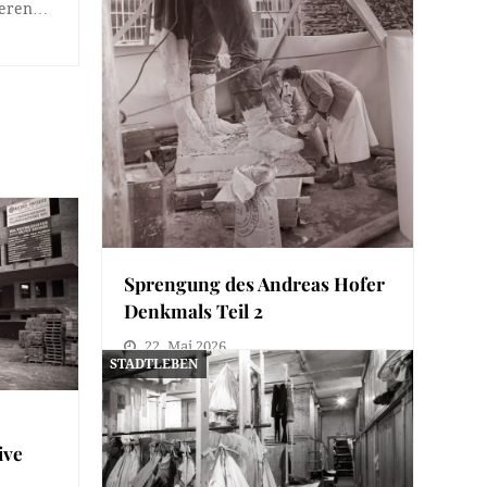
 deren…
Sprengung des Andreas Hofer
Denkmals Teil 2
22. Mai 2026
STADTLEBEN
Heute folgt der zweite Teil über die
Sprengung des Andreas Hofer
Denkmals am 1. Oktober…
ive