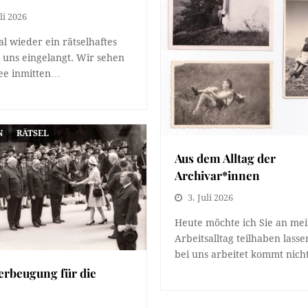
li 2026
al wieder ein rätselhaftes
i uns eingelangt. Wir sehen
ee inmitten…
N
RÄTSEL
Aus dem Alltag der
Archivar*innen
3. Juli 2026
Heute möchte ich Sie an me
Arbeitsalltag teilhaben lass
bei uns arbeitet kommt nic
erbeugung für die
n