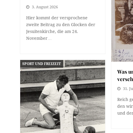
3. August 2026
Hier kommt der versprochene
zweite Beitrag zu den Glocken der
Jesuitenkirche, die am 24.
November…
SPORT UND FREIZEIT
Was un
versc
31. Ju
Reich g
den wir
und de