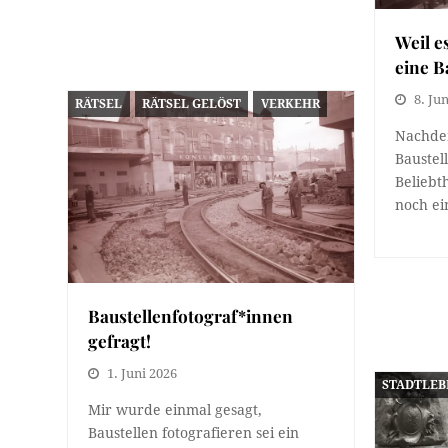
Weil e
eine B
8. Ju
RÄTSEL
RÄTSEL GELÖST
VERKEHR
Nachdem
Baustel
Beliebt
noch ei
Baustellenfotograf*innen
gefragt!
1. Juni 2026
STADTLEB
Mir wurde einmal gesagt,
Baustellen fotografieren sei ein