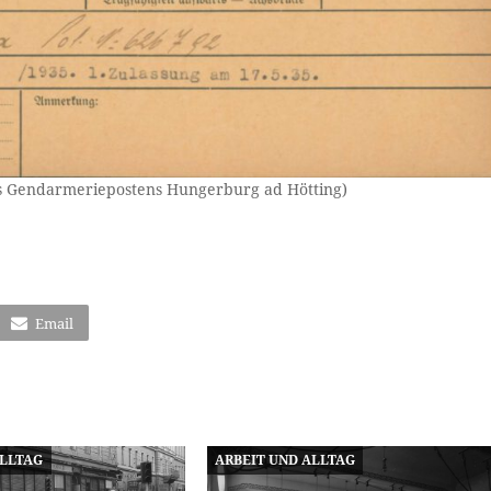
 des Gendarmeriepostens Hungerburg ad Hötting)
Email
ALLTAG
ARBEIT UND ALLTAG