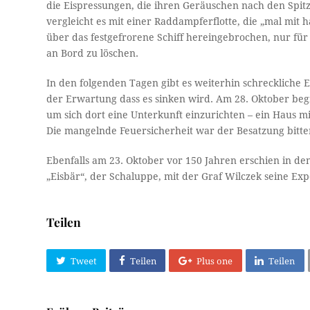
die Eispressungen, die ihren Geräuschen nach den Spit
vergleicht es mit einer Raddampferflotte, die „mal mit ha
über das festgefrorene Schiff hereingebrochen, nur fü
an Bord zu löschen.
In den folgenden Tagen gibt es weiterhin schreckliche 
der Erwartung dass es sinken wird. Am 28. Oktober begi
um sich dort eine Unterkunft einzurichten – ein Haus 
Die mangelnde Feuersicherheit war der Besatzung bitte
Ebenfalls am 23. Oktober vor 150 Jahren erschien in de
„Eisbär“, der Schaluppe, mit der Graf Wilczek seine E
Teilen
Tweet
Teilen
Plus one
Teilen