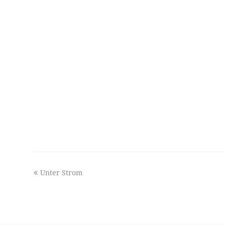
previous
Unter Strom
post: