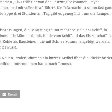
znamen „Eis-Artillerie“ von der Bestzung bekommen, Payer
lber, mal mit voller Kraft fährt“. Die Polarnacht ist schon fast gan
r knappe drei Stunden am Tag gibt es genug Licht um die Lampen
Eispressungen, die Besatzung räumt mehrere Male das Schiff, in
nnen die Männer damit, Kohle vom Schiff auf das Eis zu schaffen,
mit Kohle als Bausteinen, die mit Schnee zusammengefügt werden.
r bewusst.
n Neuen Tiroler Stimmen ein kurzer Artikel über die Rückkehr de
xpedition unternommen hatte, nach Tromso.
Email