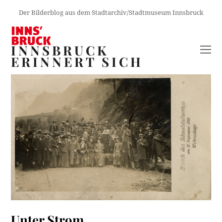
Der Bilderblog aus dem Stadtarchiv/Stadtmuseum Innsbruck
INNSBRUCK
O
ERINNERT SICH
M
M
Unter Strom