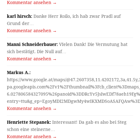
Kommentar ansehen →
karl hirsch:
Danke Herr Roilo, ich hab zwar Pradl auf
Grund der…
Kommentar ansehen →
Manni Schneiderbauer:
VIelen Dank! Die Vermutung hat
sich bestätigt. Die Null auf…
Kommentar ansehen →
Markus A.:
https://www.google.at/maps/@47.2607358,11.4202172,3a,41.5y
pa.googleapis.com%2Fv1%2Fthumbnail%3Fcb_client%3Dmap
6.027806584327095%26panoid%3DDRcYv5JsIwEDf78aeh19Fg%
entry=ttu&g_ep=EgoyMDI2MDgwMy4wIKXMDSoASAFQAw%3
Kommentar ansehen →
Henriette Stepanek:
Interessant! Da gab es also bei Steg
schon eine steinerne…
Kommentar ansehen →