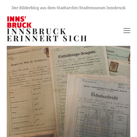
Der Bilderblog aus dem Stadtarchiv/Stadtmuseum Innsbruck
INNSBRUCK
O
ERINNERT SICH
M
M