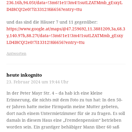
236.16h,94.05t/data=!3m6!1e1!3m4!1sutLZATMmb_gEsxyL
D4I8CQ!2e0!7i13312!8i6656?entry=ttu
und das sind die Häuser 7 und 11 gegenüber:
https://www.google.at/maps/@47.259692,11.3881209,3a,68.3
y,140.97h,88.27t/data=!3m6!1e1!3m4!1sutLZATMmb_gEsxy
LD4I8CQ!2e0!7i13312!8i6656?entry=ttu
Antworten
heute inkognito
23. Februar 2024 um 19:44 Uhr
In der Peter Mayr Str. 4 – da hab ich eine kleine
Erinnerung, die nichts mit dem Foto zu tun hat: In den 50-
er Jahren hatte meine Firmpatin meine Mutter gebeten,
dort nach einem Untermietzimmer für sie zu fragen. Es soll
damals in diesem Haus eine „Fremdenpension“ betrieben
worden sein. Ein grantiger behäbiger Mann über 60 saß