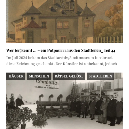
Wer (er)kennt … – ein Potpourri aus den Stadtteilen_Teil 44
Im Juli 2024 bekam das Stadtarchiv/Stadtmuseum Innsbruck
diese Zeichnung geschenkt. Der Künstler ist unbekannt, jedoch…
HÄUSER
MENSCHEN
RÄTSEL GELÖST
STADTLEBEN