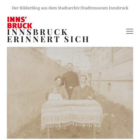
Der Bilderblog aus dem Stadtarchiv/Stadtmuseum Innsbruck
INNSBRUCK
O
ERINNERT SICH
M
M