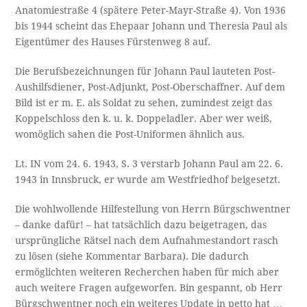
Anatomiestraße 4 (spätere Peter-Mayr-Straße 4). Von 1936
bis 1944 scheint das Ehepaar Johann und Theresia Paul als
Eigentümer des Hauses Fürstenweg 8 auf.
Die Berufsbezeichnungen für Johann Paul lauteten Post-
Aushilfsdiener, Post-Adjunkt, Post-Oberschaffner. Auf dem
Bild ist er m. E. als Soldat zu sehen, zumindest zeigt das
Koppelschloss den k. u. k. Doppeladler. Aber wer weiß,
womöglich sahen die Post-Uniformen ähnlich aus.
Lt. IN vom 24. 6. 1943, S. 3 verstarb Johann Paul am 22. 6.
1943 in Innsbruck, er wurde am Westfriedhof beigesetzt.
Die wohlwollende Hilfestellung von Herrn Bürgschwentner
– danke dafür! – hat tatsächlich dazu beigetragen, das
ursprüngliche Rätsel nach dem Aufnahmestandort rasch
zu lösen (siehe Kommentar Barbara). Die dadurch
ermöglichten weiteren Recherchen haben für mich aber
auch weitere Fragen aufgeworfen. Bin gespannt, ob Herr
Bürgschwentner noch ein weiteres Update in petto hat …