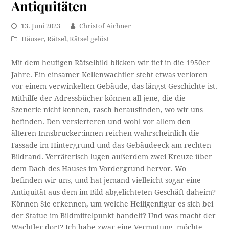
Antiquitäten
13. Juni 2023
Christof Aichner
Häuser
,
Rätsel
,
Rätsel gelöst
Mit dem heutigen Rätselbild blicken wir tief in die 1950er
Jahre. Ein einsamer Kellenwachtler steht etwas verloren
vor einem verwinkelten Gebäude, das längst Geschichte ist.
Mithilfe der Adressbücher können all jene, die die
Szenerie nicht kennen, rasch herausfinden, wo wir uns
befinden. Den versierteren und wohl vor allem den
älteren Innsbrucker:innen reichen wahrscheinlich die
Fassade im Hintergrund und das Gebäudeeck am rechten
Bildrand. Verräterisch lugen außerdem zwei Kreuze über
dem Dach des Hauses im Vordergrund hervor. Wo
befinden wir uns, und hat jemand vielleicht sogar eine
Antiquität aus dem im Bild abgelichteten Geschäft daheim?
Können Sie erkennen, um welche Heiligenfigur es sich bei
der Statue im Bildmittelpunkt handelt? Und was macht der
Wachtler dort? Ich habe zwar eine Vermutung, möchte