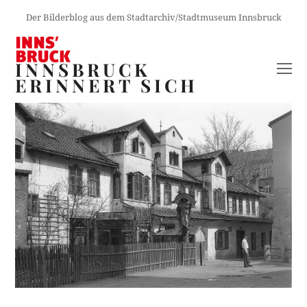
Der Bilderblog aus dem Stadtarchiv/Stadtmuseum Innsbruck
INNSBRUCK
O
ERINNERT SICH
M
M