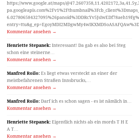
https://www.google.at/maps/@47.2607358,11.4202172,3a,41.5y
pa.googleapis.com%2Fv1%2Fthumbnail%3Fcb_client%3Dmap
6.027806584327095%26panoid%3DDRcYv5JsIwEDf78aeh19Fg%
entry=ttu&g_ep=EgoyMDI2MDgwMy4wIKXMDSoASAFQAw%3
Kommentar ansehen →
Henriette Stepanek:
Interessant! Da gab es also bei Steg
schon eine steinerne…
Kommentar ansehen →
Manfred Roilo:
Es liegt etwas versteckt an einer der
meistbefahrenen Straßen Innsbrucks,…
Kommentar ansehen →
Manfred Roilo:
Darf ich es schon sagen - es ist nämlich in…
Kommentar ansehen →
Henriette Stepanek:
Eigentlich nichts als ein mords T H E
A T…
Kommentar ansehen →