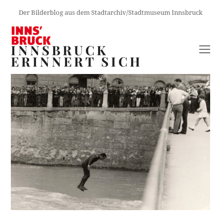
Der Bilderblog aus dem Stadtarchiv/Stadtmuseum Innsbruck
INNSBRUCK
O
ERINNERT SICH
M
M