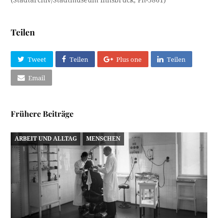
(Stadtarchiv/Stadtmuseum Innsbruck, Ph-5861)
Teilen
Tweet
Teilen
Plus one
Teilen
Email
Frühere Beiträge
ARBEIT UND ALLTAG
MENSCHEN