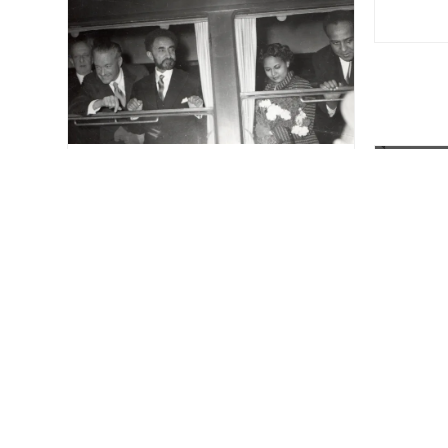
gestalteten Palmstangen. Die Größe
der Kinder korreliert…
VERKEHR
Kaiserliche Durchfahrt
12. März 2026
Im November/Dezember 1954
weilte der Kaiser von Äthiopien
Haile Selassie in der
Bundesrepublik Deutschland, in…
Ich wü
drei P
9. Mä