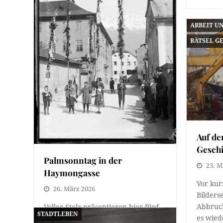
ARBEIT U
RÄTSEL G
Auf de
Gesch
Palmsonntag in der
23. M
Haymongasse
Vor kur
26. März 2026
Bilders
Abbruch
Voller Stolz präsentieren hier fünf
STADTLEBEN
es wie
Burschen ihre aufwendig