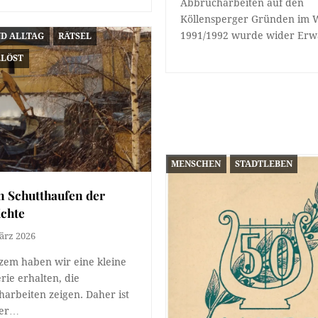
Abbrucharbeiten auf den
Köllensperger Gründen im 
1991/1992 wurde wider Er
ND ALLTAG
RÄTSEL
ELÖST
MENSCHEN
STADTLEBEN
n Schutthaufen der
ichte
ärz 2026
zem haben wir eine kleine
erie erhalten, die
arbeiten zeigen. Daher ist
der…