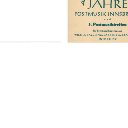
MENSCHEN
nsche mir ein ck und
unkte
Die Postmusik
rz 2026
16. März 2026