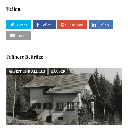
Teilen
Tweet
Teilen
Plus one
Teilen
Email
Frühere Beiträge
ARBEIT UND ALLTAG
HÄUSER