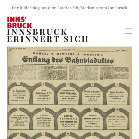
Der Bilderblog aus dem Stadtarchiv/Stadtmuseum Innsbruck
INNSBRUCK
O
ERINNERT SICH
M
M