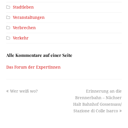
Stadtleben
Veranstaltungen
Verbrechen
Verkehr
Alle Kommentare auf einer Seite
Das Forum der ExpertInnen
previous
next
Wer weiß wo?
Erinnerung an die
post:
post:
Brennerbahn – Nächser
Halt Bahnhof Gossensass/
Stazione di Colle Isarco