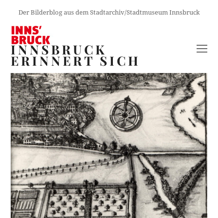
Der Bilderblog aus dem Stadtarchiv/Stadtmuseum Innsbruck
INNSBRUCK
O
ERINNERT SICH
M
M