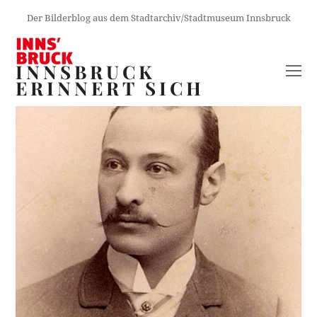
Der Bilderblog aus dem Stadtarchiv/Stadtmuseum Innsbruck
INNSBRUCK
O
ERINNERT SICH
M
M