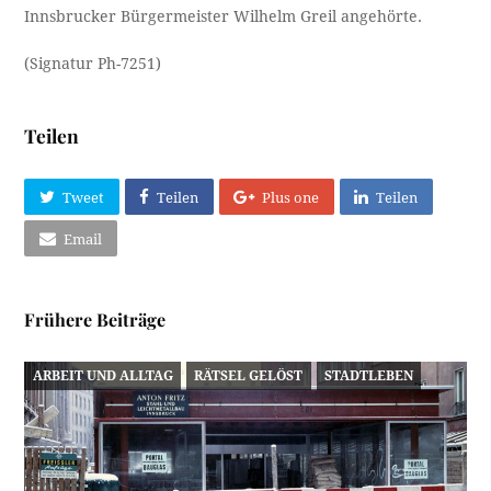
Innsbrucker Bürgermeister Wilhelm Greil angehörte.
(Signatur Ph-7251)
Teilen
Tweet
Teilen
Plus one
Teilen
Email
Frühere Beiträge
ARBEIT UND ALLTAG
RÄTSEL GELÖST
STADTLEBEN