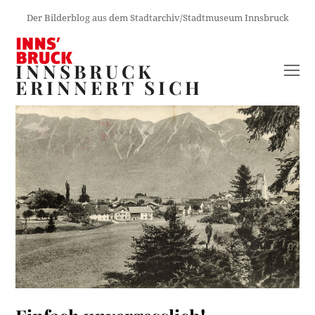
Der Bilderblog aus dem Stadtarchiv/Stadtmuseum Innsbruck
INNSBRUCK
O
ERINNERT SICH
M
M