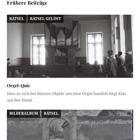
Frühere Beiträge
RÄTSEL
RÄTSEL GELÖST
Orgel-Quiz
Dass es sich bei diesem Objekt um eine Orgel handelt liegt klar
auf der Hand.…
BILDERALBUM
RÄTSEL