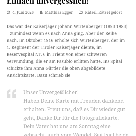
Einfach unvergesslich!
4. Juni 2026
Matthias Egger
Rätsel
,
Rätsel gelöst
Das war der Kaiserjäger Johann Wirtenberger (1893-1983)
– zumindest wenn es nach Anna ging. Aber der Reihe
nach. Im Oktober 1916 erholte sich Wirtenberger, der im
1. Regiment der Tiroler Kaiserjäger diente, im
Reservespital Nr. 6 in Trient von einer schweren
Verwundung, die er am Pasubio erlitten hatte. Ins Spital
schickte ihm Anna Gürtler die oben abgebildete
Ansichtskarte. Dazu schrieb sie:
Unser Unvergeßlicher!
Haben Deine Karte mit Freuden dankend
erhalten. Freut uns, daß es Dir wieder gut
geht, Danke Dir für die Fotografiekarte.
Dein Vater hat uns am Sonntag eine
gebracht, auch vom Wendel. Seit [sic] beide