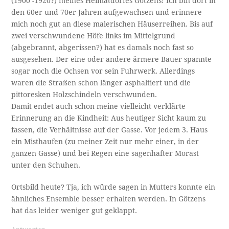
(1900 -1920?) meines Heimatdorfes Götzens! Ich bin dort in
den 60er und 70er Jahren aufgewachsen und erinnere
mich noch gut an diese malerischen Häuserreihen. Bis auf
zwei verschwundene Höfe links im Mittelgrund
(abgebrannt, abgerissen?) hat es damals noch fast so
ausgesehen. Der eine oder andere ärmere Bauer spannte
sogar noch die Ochsen vor sein Fuhrwerk. Allerdings
waren die Straßen schon länger asphaltiert und die
pittoresken Holzschindeln verschwunden.
Damit endet auch schon meine vielleicht verklärte
Erinnerung an die Kindheit: Aus heutiger Sicht kaum zu
fassen, die Verhältnisse auf der Gasse. Vor jedem 3. Haus
ein Misthaufen (zu meiner Zeit nur mehr einer, in der
ganzen Gasse) und bei Regen eine sagenhafter Morast
unter den Schuhen.
Ortsbild heute? Tja, ich würde sagen in Mutters konnte ein
ähnliches Ensemble besser erhalten werden. In Götzens
hat das leider weniger gut geklappt.