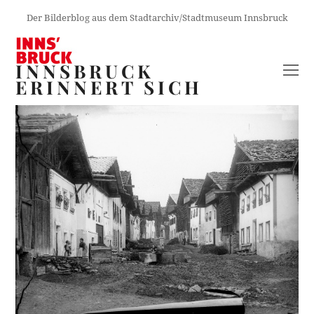
Der Bilderblog aus dem Stadtarchiv/Stadtmuseum Innsbruck
INNSBRUCK
O
ERINNERT SICH
M
M