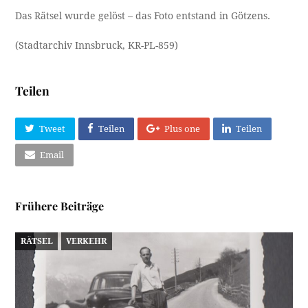
Das Rätsel wurde gelöst – das Foto entstand in Götzens.
(Stadtarchiv Innsbruck, KR-PL-859)
Teilen
Tweet
Teilen
Plus one
Teilen
Email
Frühere Beiträge
RÄTSEL
VERKEHR