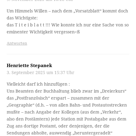
Um Himmels Willen – nach dem „Vorsatzblatt“ kommt doch
das Wichtigste:
das T i t e i b l a t t !!! Wie konnte ich nur eine Sache von so
eminenter Wichtigkeit vergessen<ß
Antworten
Henriette Stepanek
3. September 2025 um 15:37 Uhr
Vielleicht darf ich hinzufügen :
Uns Beamten der Buchhaltung blieb zwar im „Dreierkurs“
das „Postfranzösisch“ erspart – zusammen mit der
„Geographie“ (d.h. – von allen Bahn- und Postautostrecken
mußte – nach Angabe der Kollegen (aus dem „Verkehr“,
also den Postämtern) jede Station mit Postabgabe aus dem
Zug ans dortige Postamt, oder denjenigen, der die
Sendungen abholte, auswendig „heruntergeradelt“