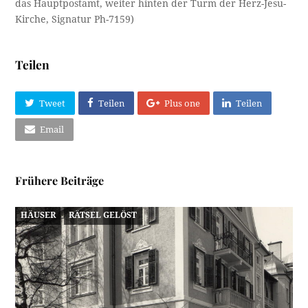
das Hauptpostamt, weiter hinten der Turm der Herz-Jesu-
Kirche, Signatur Ph-7159)
Teilen
Tweet
Teilen
Plus one
Teilen
Email
Frühere Beiträge
HÄUSER
RÄTSEL GELÖST