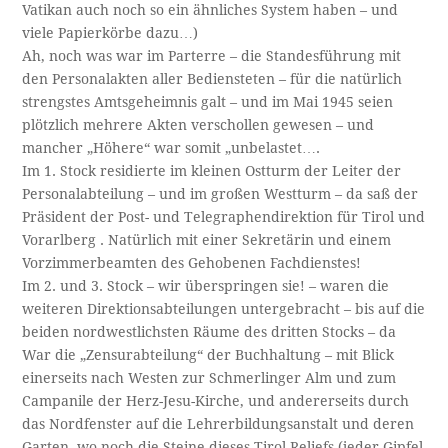
Vatikan auch noch so ein ähnliches System haben – und
viele Papierkörbe dazu…)
Ah, noch was war im Parterre – die Standesführung mit
den Personalakten aller Bediensteten – für die natürlich
strengstes Amtsgeheimnis galt – und im Mai 1945 seien
plötzlich mehrere Akten verschollen gewesen – und
mancher „Höhere“ war somit „unbelastet….
Im 1. Stock residierte im kleinen Ostturm der Leiter der
Personalabteilung – und im großen Westturm – da saß der
Präsident der Post- und Telegraphendirektion für Tirol und
Vorarlberg . Natürlich mit einer Sekretärin und einem
Vorzimmerbeamten des Gehobenen Fachdienstes!
Im 2. und 3. Stock – wir überspringen sie! – waren die
weiteren Direktionsabteilungen untergebracht – bis auf die
beiden nordwestlichsten Räume des dritten Stocks – da
War die „Zensurabteilung“ der Buchhaltung – mit Blick
einerseits nach Westen zur Schmerlinger Alm und zum
Campanile der Herz-Jesu-Kirche, und andererseits durch
das Nordfenster auf die Lehrerbildungsanstalt und deren
Garten, wo noch die Steine dieses Tirol-Reliefs (jeder Gipfel