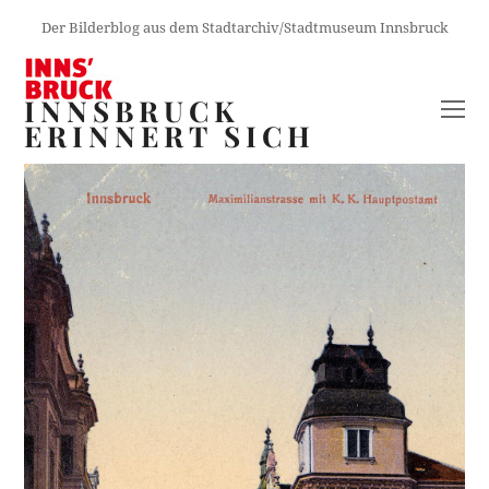
Der Bilderblog aus dem Stadtarchiv/Stadtmuseum Innsbruck
INNSBRUCK
O
ERINNERT SICH
M
M