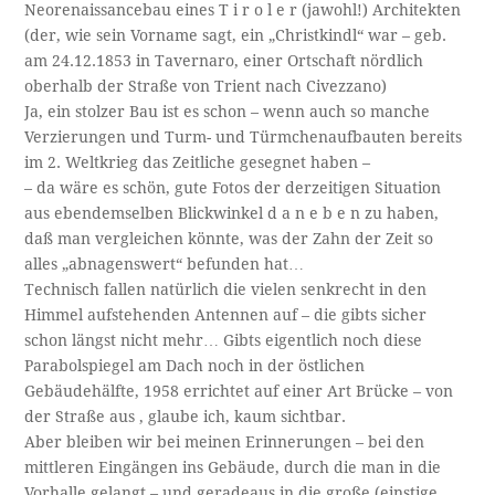
Neorenaissancebau eines T i r o l e r (jawohl!) Architekten
(der, wie sein Vorname sagt, ein „Christkindl“ war – geb.
am 24.12.1853 in Tavernaro, einer Ortschaft nördlich
oberhalb der Straße von Trient nach Civezzano)
Ja, ein stolzer Bau ist es schon – wenn auch so manche
Verzierungen und Turm- und Türmchenaufbauten bereits
im 2. Weltkrieg das Zeitliche gesegnet haben –
– da wäre es schön, gute Fotos der derzeitigen Situation
aus ebendemselben Blickwinkel d a n e b e n zu haben,
daß man vergleichen könnte, was der Zahn der Zeit so
alles „abnagenswert“ befunden hat…
Technisch fallen natürlich die vielen senkrecht in den
Himmel aufstehenden Antennen auf – die gibts sicher
schon längst nicht mehr… Gibts eigentlich noch diese
Parabolspiegel am Dach noch in der östlichen
Gebäudehälfte, 1958 errichtet auf einer Art Brücke – von
der Straße aus , glaube ich, kaum sichtbar.
Aber bleiben wir bei meinen Erinnerungen – bei den
mittleren Eingängen ins Gebäude, durch die man in die
Vorhalle gelangt – und geradeaus in die große (einstige