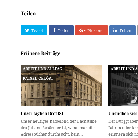
Teilen
Tweet
Teilen
Plus one
Teilen
Frühere Beiträge
ARBEIT UND ALLTAG
ARBEIT UND 
RÄTSEL GELÖST
Unser täglich Brot (8)
Unendlich viel
Unser heutiges Rätselbild der Backstube
Der Burggraben
des Johann Schärmer ist, wenn man die
Jahren oder kn
Adressbücher durchsucht, kein…
erinnern sich 