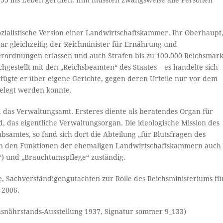
33 ins Leben gerufen. Ihm mussten zwangsweise alle Personen
ozialistische Version einer Landwirtschaftskammer. Ihr Oberhaupt
r gleichzeitig der Reichminister für Ernährung und
erordnungen erlassen und auch Strafen bis zu 100.000 Reichsmar
hgestellt mit den „Reichsbeamten“ des Staates – es handelte sich
rfügte er über eigene Gerichte, gegen deren Urteile nur vor dem
gelegt werden konnte.
das Verwaltungsamt. Ersteres diente als beratendes Organ für
 das eigentliche Verwaltungsorgan. Die ideologische Mission des
bsamtes, so fand sich dort die Abteilung „für Blutsfragen des
n den Funktionen der ehemaligen Landwirtschaftskammern auch
g“) und „Brauchtumspflege“ zuständig.
, Sachverständigengutachten zur Rolle des Reichsministeriums fü
 2006.
chsnährstands-Ausstellung 1937, Signatur sommer 9_133)