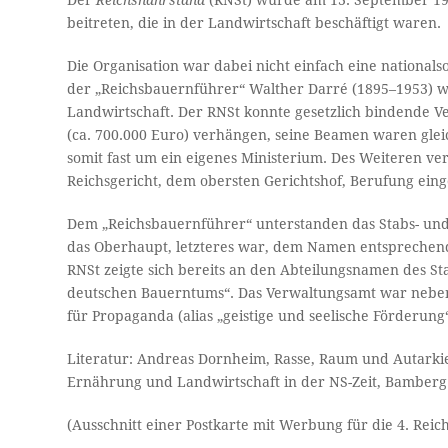
Der
Reichsnährstand
(RNSt) wurde am 13. September 19
beitreten, die in der Landwirtschaft beschäftigt waren.
Die Organisation war dabei nicht einfach eine nationals
der „Reichsbauernführer“ Walther Darré (1895–1953) wa
Landwirtschaft. Der RNSt konnte gesetzlich bindende V
(ca. 700.000 Euro) verhängen, seine Beamen waren gleic
somit fast um ein eigenes Ministerium. Des Weiteren ve
Reichsgericht, dem obersten Gerichtshof, Berufung ein
Dem „Reichsbauernführer“ unterstanden das Stabs- und 
das Oberhaupt, letzteres war, dem Namen entsprechend,
RNSt zeigte sich bereits an den Abteilungsnamen des Sta
deutschen Bauerntums“. Das Verwaltungsamt war nebe
für Propaganda (alias „geistige und seelische Förderun
Literatur: Andreas Dornheim, Rasse, Raum und Autarkie
Ernährung und Landwirtschaft in der NS-Zeit, Bamberg
(Ausschnitt einer Postkarte mit Werbung für die 4. Rei