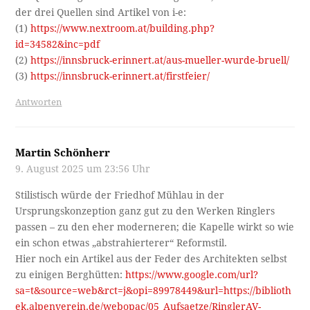
der drei Quellen sind Artikel von i-e:
(1)
https://www.nextroom.at/building.php?
id=34582&inc=pdf
(2)
https://innsbruck-erinnert.at/aus-mueller-wurde-bruell/
(3)
https://innsbruck-erinnert.at/firstfeier/
Antworten
Martin Schönherr
9. August 2025 um 23:56 Uhr
Stilistisch würde der Friedhof Mühlau in der
Ursprungskonzeption ganz gut zu den Werken Ringlers
passen – zu den eher moderneren; die Kapelle wirkt so wie
ein schon etwas „abstrahierterer“ Reformstil.
Hier noch ein Artikel aus der Feder des Architekten selbst
zu einigen Berghütten:
https://www.google.com/url?
sa=t&source=web&rct=j&opi=89978449&url=https://biblioth
ek.alpenverein.de/webopac/05_Aufsaetze/RinglerAV-