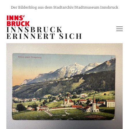
Der Bilderblog aus dem Stadtarchiv/Stadtmuseum Innsbruck
INNSBRUCK
O
ERINNERT SICH
M
M