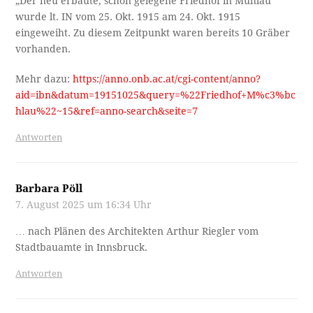
„Der neu erbaute, schön gelegene Friedhof in Mühlau“
wurde lt. IN vom 25. Okt. 1915 am 24. Okt. 1915
eingeweiht. Zu diesem Zeitpunkt waren bereits 10 Gräber
vorhanden.
Mehr dazu:
https://anno.onb.ac.at/cgi-content/anno?
aid=ibn&datum=19151025&query=%22Friedhof+M%c3%bc
hlau%22~15&ref=anno-search&seite=7
Antworten
Barbara Pöll
7. August 2025 um 16:34 Uhr
… nach Plänen des Architekten Arthur Riegler vom
Stadtbauamte in Innsbruck.
Antworten