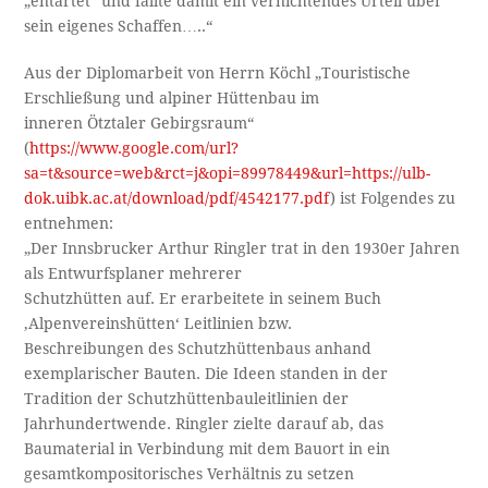
„entartet“ und fällte damit ein vernichtendes Urteil über
sein eigenes Schaffen…..“
Aus der Diplomarbeit von Herrn Köchl „Touristische
Erschließung und alpiner Hüttenbau im
inneren Ötztaler Gebirgsraum“
(
https://www.google.com/url?
sa=t&source=web&rct=j&opi=89978449&url=https://ulb-
dok.uibk.ac.at/download/pdf/4542177.pdf
) ist Folgendes zu
entnehmen:
„Der Innsbrucker Arthur Ringler trat in den 1930er Jahren
als Entwurfsplaner mehrerer
Schutzhütten auf. Er erarbeitete in seinem Buch
‚Alpenvereinshütten‘ Leitlinien bzw.
Beschreibungen des Schutzhüttenbaus anhand
exemplarischer Bauten. Die Ideen standen in der
Tradition der Schutzhüttenbauleitlinien der
Jahrhundertwende. Ringler zielte darauf ab, das
Baumaterial in Verbindung mit dem Bauort in ein
gesamtkompositorisches Verhältnis zu setzen