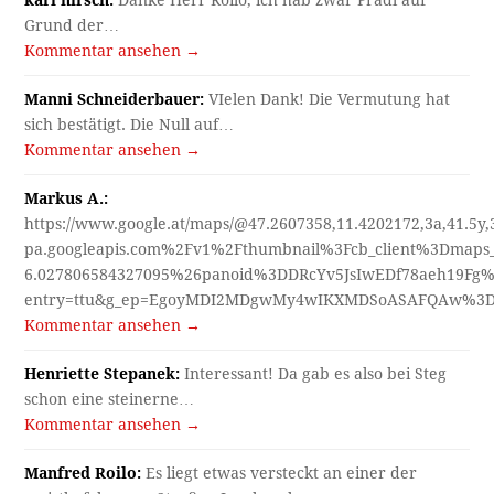
Grund der…
Kommentar ansehen →
Manni Schneiderbauer:
VIelen Dank! Die Vermutung hat
sich bestätigt. Die Null auf…
Kommentar ansehen →
Markus A.:
https://www.google.at/maps/@47.2607358,11.4202172,3a,41.5y
pa.googleapis.com%2Fv1%2Fthumbnail%3Fcb_client%3Dmap
6.027806584327095%26panoid%3DDRcYv5JsIwEDf78aeh19Fg%
entry=ttu&g_ep=EgoyMDI2MDgwMy4wIKXMDSoASAFQAw%3
Kommentar ansehen →
Henriette Stepanek:
Interessant! Da gab es also bei Steg
schon eine steinerne…
Kommentar ansehen →
Manfred Roilo:
Es liegt etwas versteckt an einer der