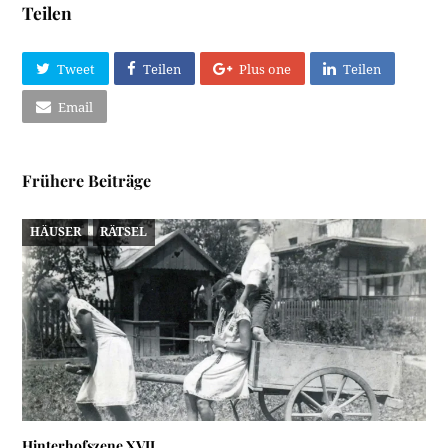
Teilen
Tweet
Teilen
Plus one
Teilen
Email
Frühere Beiträge
HÄUSER
RÄTSEL
Hinterhofszene XVII