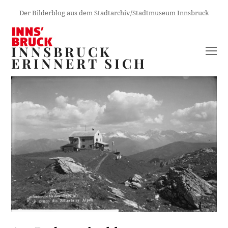
Der Bilderblog aus dem Stadtarchiv/Stadtmuseum Innsbruck
INNSBRUCK
O
ERINNERT SICH
M
M