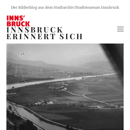
Der Bilderblog aus dem Stadtarchiv/Stadtmuseum Innsbruck
INNSBRUCK
O
ERINNERT SICH
M
M