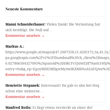
Neueste Kommentare
Manni Schneiderbauer:
VIelen Dank! Die Vermutung hat
sich bestätigt. Die Null auf…
Kommentar ansehen →
Markus A.:
https://www.google.at/maps/@47.2607358,11.4202172,3a,41.5y
pa.googleapis.com%2Fv1%2Fthumbnail%3Fcb_client%3Dmap
6.027806584327095%26panoid%3DDRcYv5JsIwEDf78aeh19Fg%
entry=ttu&g_ep=EgoyMDI2MDgwMy4wIKXMDSoASAFQAw%3
Kommentar ansehen →
Henriette Stepanek:
Interessant! Da gab es also bei Steg
schon eine steinerne…
Kommentar ansehen →
Manfred Roilo:
Es liegt etwas versteckt an einer der