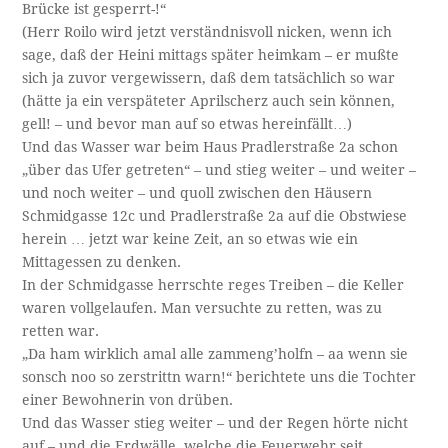
Brücke ist gesperrt-!“
(Herr Roilo wird jetzt verständnisvoll nicken, wenn ich
sage, daß der Heini mittags später heimkam – er mußte
sich ja zuvor vergewissern, daß dem tatsächlich so war
(hätte ja ein verspäteter Aprilscherz auch sein können,
gell! – und bevor man auf so etwas hereinfällt…)
Und das Wasser war beim Haus Pradlerstraße 2a schon
„über das Ufer getreten“ – und stieg weiter – und weiter –
und noch weiter – und quoll zwischen den Häusern
Schmidgasse 12c und Pradlerstraße 2a auf die Obstwiese
herein … jetzt war keine Zeit, an so etwas wie ein
Mittagessen zu denken.
In der Schmidgasse herrschte reges Treiben – die Keller
waren vollgelaufen. Man versuchte zu retten, was zu
retten war.
„Da ham wirklich amal alle zammeng’holfn – aa wenn sie
sonsch noo so zerstrittn warn!“ berichtete uns die Tochter
einer Bewohnerin von drüben.
Und das Wasser stieg weiter – und der Regen hörte nicht
auf – und die Erdwälle, welche die Feuerwehr seit