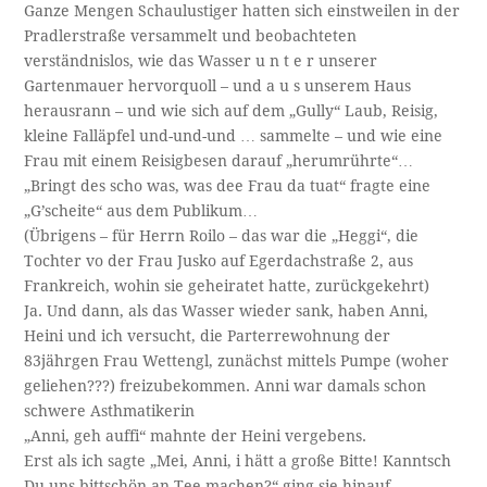
Ganze Mengen Schaulustiger hatten sich einstweilen in der
Pradlerstraße versammelt und beobachteten
verständnislos, wie das Wasser u n t e r unserer
Gartenmauer hervorquoll – und a u s unserem Haus
herausrann – und wie sich auf dem „Gully“ Laub, Reisig,
kleine Falläpfel und-und-und … sammelte – und wie eine
Frau mit einem Reisigbesen darauf „herumrührte“…
„Bringt des scho was, was dee Frau da tuat“ fragte eine
„G’scheite“ aus dem Publikum…
(Übrigens – für Herrn Roilo – das war die „Heggi“, die
Tochter vo der Frau Jusko auf Egerdachstraße 2, aus
Frankreich, wohin sie geheiratet hatte, zurückgekehrt)
Ja. Und dann, als das Wasser wieder sank, haben Anni,
Heini und ich versucht, die Parterrewohnung der
83jährgen Frau Wettengl, zunächst mittels Pumpe (woher
geliehen???) freizubekommen. Anni war damals schon
schwere Asthmatikerin
„Anni, geh auffi“ mahnte der Heini vergebens.
Erst als ich sagte „Mei, Anni, i hätt a große Bitte! Kanntsch
Du uns bittschön an Tee machen?“ ging sie hinauf.