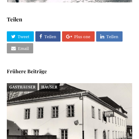
Teilen
Tweet
Teilen
Plus one
Teilen
Email
Frühere Beiträge
GASTHÄUSER
HÄUSER