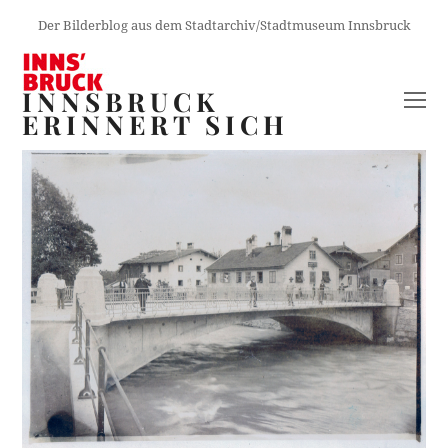
Der Bilderblog aus dem Stadtarchiv/Stadtmuseum Innsbruck
INNSBRUCK
O
ERINNERT SICH
M
M