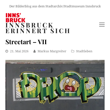
Der Bilderblog aus dem Stadtarchiv/Stadtmuseum Innsbruck
INNSBRUCK
O
ERINNERT SICH
M
M
Streetart – VII
21. Mai 2026
Markus Margreiter
Stadtleben