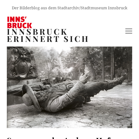
Der Bilderblog aus dem Stadtarchiv/Stadtmuseum Innsbruck
INNSBRUCK
O
ERINNERT SICH
M
M