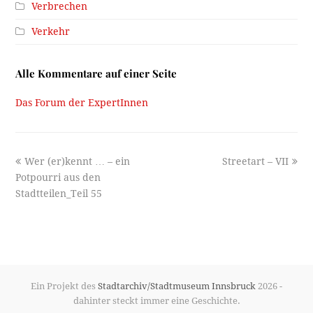
Verbrechen
Verkehr
Alle Kommentare auf einer Seite
Das Forum der ExpertInnen
previous
next
Wer (er)kennt … – ein
Streetart – VII
post:
post:
Potpourri aus den
Stadtteilen_Teil 55
Ein Projekt des
Stadtarchiv/Stadtmuseum Innsbruck
2026 -
dahinter steckt immer eine Geschichte.