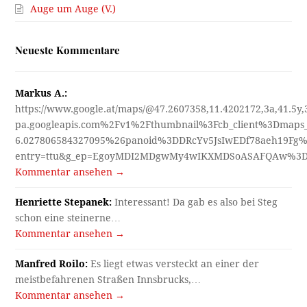
Auge um Auge (V.)
Neueste Kommentare
Markus A.:
https://www.google.at/maps/@47.2607358,11.4202172,3a,41.5y
pa.googleapis.com%2Fv1%2Fthumbnail%3Fcb_client%3Dmap
6.027806584327095%26panoid%3DDRcYv5JsIwEDf78aeh19Fg%
entry=ttu&g_ep=EgoyMDI2MDgwMy4wIKXMDSoASAFQAw%3
Kommentar ansehen →
Henriette Stepanek:
Interessant! Da gab es also bei Steg
schon eine steinerne…
Kommentar ansehen →
Manfred Roilo:
Es liegt etwas versteckt an einer der
meistbefahrenen Straßen Innsbrucks,…
Kommentar ansehen →