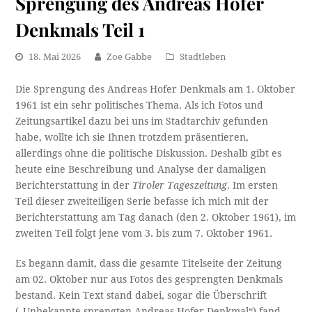
Sprengung des Andreas Hofer
Denkmals Teil 1
18. Mai 2026
Zoe Gabbe
Stadtleben
Die Sprengung des Andreas Hofer Denkmals am 1. Oktober
1961 ist ein sehr politisches Thema. Als ich Fotos und
Zeitungsartikel dazu bei uns im Stadtarchiv gefunden
habe, wollte ich sie Ihnen trotzdem präsentieren,
allerdings ohne die politische Diskussion. Deshalb gibt es
heute eine Beschreibung und Analyse der damaligen
Berichterstattung in der
Tiroler Tageszeitung
. Im ersten
Teil dieser zweiteiligen Serie befasse ich mich mit der
Berichterstattung am Tag danach (den 2. Oktober 1961), im
zweiten Teil folgt jene vom 3. bis zum 7. Oktober 1961.
Es begann damit, dass die gesamte Titelseite der Zeitung
am 02. Oktober nur aus Fotos des gesprengten Denkmals
bestand. Kein Text stand dabei, sogar die Überschrift
(„Unbekannte sprengten Andreas-Hofer-Denkmal“) fand