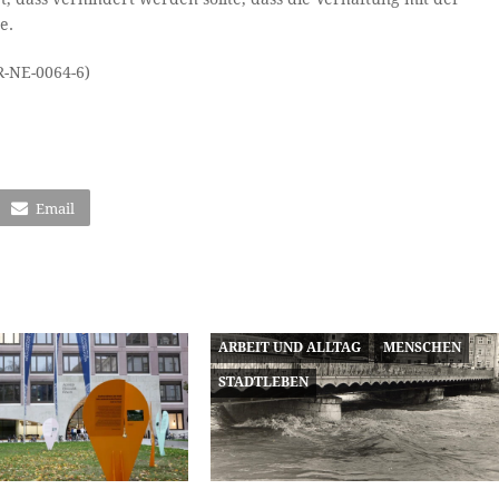
e.
R-NE-0064-6)
Email
ARBEIT UND ALLTAG
MENSCHEN
STADTLEBEN