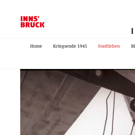
Home
Kriegsende 1945
Stadtleben
B