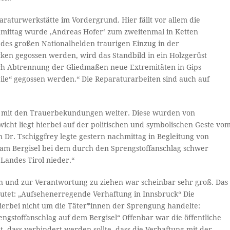
araturwerkstätte im Vordergrund. Hier fällt vor allem die
chmittag wurde ‚Andreas Hofer‘ zum zweitenmal in Ketten
d des großen Nationalhelden traurigen Einzug in der
ocken gegossen werden, wird das Standbild in ein Holzgerüst
ch Abtrennung der Gliedmaßen neue Extremitäten in Gips
eile“ gegossen werden.“ Die Reparaturarbeiten sind auch auf
g, mit den Trauerbekundungen weiter. Diese wurden von
cht liegt hierbei auf der politischen und symbolischen Geste vo
Dr. Tschiggfrey legte gestern nachmittag in Begleitung von
 am Bergisel bei dem durch den Sprengstoffanschlag schwer
Landes Tirol nieder.“
en und zur Verantwortung zu ziehen war scheinbar sehr groß. Das
lautet: „Aufsehenerregende Verhaftung in Innsbruck“ Die
h hierbei nicht um die Täter*innen der Sprengung handelte:
gstoffanschlag auf dem Bergisel“ Offenbar war die öffentliche
, dass verhindert werden sollte, dass die Verhaftung mit der