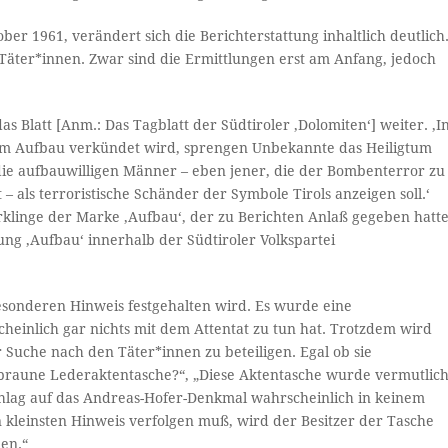
r 1961, verändert sich die Berichterstattung inhaltlich deutlich
ter*innen. Zwar sind die Ermittlungen erst am Anfang, jedoch
s Blatt [Anm.: Das Tagblatt der Südtiroler ‚Dolomiten‘] weiter. ‚I
esem Aufbau verkündet wird, sprengen Unbekannte das Heiligtum
s die aufbauwilligen Männer – eben jener, die der Bombenterror zu
– als terroristische Schänder der Symbole Tirols anzeigen soll.‘
rklinge der Marke ‚Aufbau‘, der zu Berichten Anlaß gegeben hatte
g ‚Aufbau‘ innerhalb der Südtiroler Volkspartei
besonderen Hinweis festgehalten wird. Es wurde eine
heinlich gar nichts mit dem Attentat zu tun hat. Trotzdem wird
 Suche nach den Täter*innen zu beteiligen. Egal ob sie
 braune Lederaktentasche?“, „Diese Aktentasche wurde vermutlic
hlag auf das Andreas-Hofer-Denkmal wahrscheinlich in keinem
 kleinsten Hinweis verfolgen muß, wird der Besitzer der Tasche
den.“