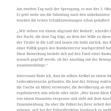
Am zweiten Tag nach der Sprengung, es war der 3. Oktobe
Es geht mehr um die Fahndung nach den unbekannten Tä
wurden die ersten Schuldzuweisungen schon geäußert:
„‚Wir stehen vor einem Abgrund der Bosheit‘, schreibt da
der Nacht, die dem Tag folgt, an dem der Wille zu di
der Tiroler in die Luft und lassen ein Indiz zurück, da
einer Politik gegen den Bombenterror wachgerüttelt hat 
Diese Bemerkung bezieht sich auf den Fund einer Rasie
wonach geprüft werde, ob der Anschlag mit der Bewegun
zusammenhänge.“
Interessant finde ich, dass im selben Artikel an einem 
Lederaktentasche gefunden, die laut der Zeitung wahrsc
die Tasche als Mittel verwendet, die Bevölkerung an der
ergebnisreich sein würde oder nicht: „Wer kennt diese
von einem Passanten vergessen und steht mit dem Ansc
Zusammenhang. Da aber die Polizei bei ihrer Arbeit den
gebeten, sich bei der Polizeidirektion Innsbruck zu mel