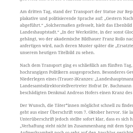
Am dritten Tag, stand der Transport der Statue zur Rep
plakative und politisierende Sprache auf: „Gestern Na
abgeführt.“ „Solchermaßen gefesselt, hielt das Ebenbil
Landeshauptstadt.“ „In der Werkstätte, in der sonst Gl
gehängt, wo der akademische Bildhauer Franz Roilo na
anfertigen wird, nach deren Muster später die „Ersatzt
unserem heutigen Titelbild zu sehen.
Nach dem Transport ging es schließlich am fünften Ta
hochrangigen Politikern ausgesprochen. Besonderes Gewi
Niederlegen eines (Trauer-)Kranzes: „Landeshauptmann 
Landesamtsdirektorstellvertreter Hofrat Dr. Bachmann
beschädigten Denkmal Andreas Hofers einen Kranz des 
Der Wunsch, die Täter*innen möglichst schnell zu find
geht aus einer Überschrift vom 7. Oktober hervor. Sie 
Unterüberschrift jedoch stellte sofort klar, dass es sic
„Verhaftung steht nicht im Zusammenhang mit dem Spren
Aufmerksamkeit noch so sehr auf den Anschlag gerichtet