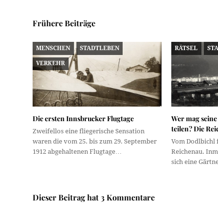
Frühere Beiträge
MENSCHEN
STADTLEBEN
RÄTSEL
ST
VERKEHR
Die ersten Innsbrucker Flugtage
Wer mag seine
teilen? Die Re
Zweifellos eine fliegerische Sensation
waren die vom 25. bis zum 29. September
Vom Dodlbichl fä
1912 abgehaltenen Flugtage…
Reichenau. Inm
sich eine Gärt
Dieser Beitrag hat 3 Kommentare