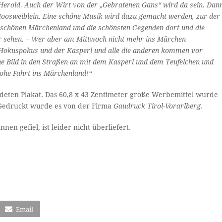
Herold. Auch der Wirt von der „Gebratenen Gans“ wird da sein. Dan
s Moosweiblein. Eine schöne Musik wird dazu gemacht werden, zur der
 im schönen Märchenland und die schönsten Gegenden dort und die
 sehen. – Wer aber am Mittwoch nicht mehr ins Märchen
er Hokuspokus und der Kasperl und alle die anderen kommen vor
ne Bild in den Straßen an mit dem Kasperl und dem Teufelchen und
rohe Fahrt ins Märchenland!“
eten Plakat. Das 60,8 x 43 Zentimeter große Werbemittel wurde
 Gedruckt wurde es von der Firma
Gaudruck Tirol-Vorarlberg
.
n gefiel, ist leider nicht überliefert.
Email