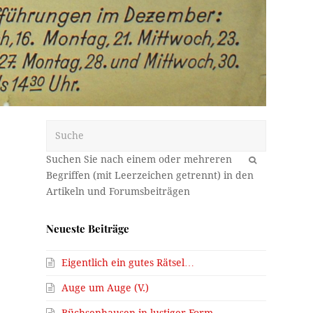
Suche
OK
Neueste Beiträge
Eigentlich ein gutes Rätsel…
Auge um Auge (V.)
Büchsenhausen in lustiger Form