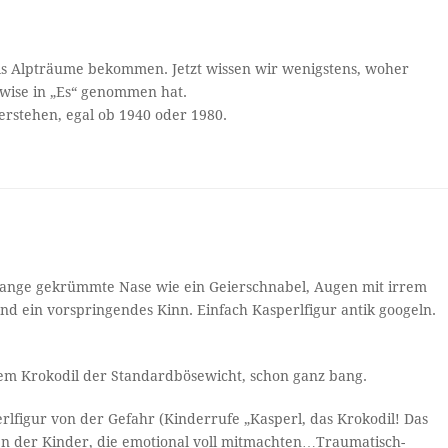
perls Alpträume bekommen. Jetzt wissen wir wenigstens, woher
ywise in „Es“ genommen hat.
erstehen, egal ob 1940 oder 1980.
 Lange gekrümmte Nase wie ein Geierschnabel, Augen mit irrem
und ein vorspringendes Kinn. Einfach Kasperlfigur antik googeln.
em Krokodil der Standardbösewicht, schon ganz bang.
lfigur von der Gefahr (Kinderrufe „Kasperl, das Krokodil! Das
ischen der Kinder, die emotional voll mitmachten…Traumatisch-