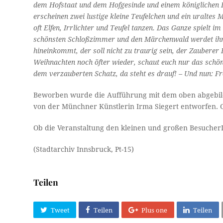
dem Hofstaat und dem Hofgesinde und einem königlichen 
erscheinen zwei lustige kleine Teufelchen und ein uralte
oft Elfen, Irrlichter und Teufel tanzen. Das Ganze spielt
schönsten Schloßzimmer und den Märchenwald werdet ihr
hineinkommt, der soll nicht zu traurig sein, der Zauber
Weihnachten noch öfter wieder, schaut euch nur das schö
dem verzauberten Schatz, da steht es drauf! – Und nun: F
Beworben wurde die Aufführung mit dem oben abgebild
von der Münchner Künstlerin Irma Siegert entworfen.
Ob die Veranstaltung den kleinen und großen BesucherInne
(Stadtarchiv Innsbruck, Pt-15)
Teilen
Tweet
Teilen
Plus one
Teilen