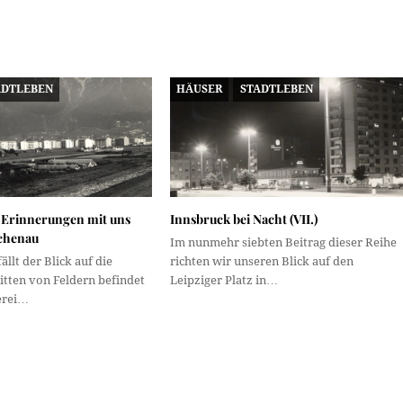
ADTLEBEN
HÄUSER
STADTLEBEN
 Erinnerungen mit uns
Innsbruck bei Nacht (VII.)
ichenau
Im nunmehr siebten Beitrag dieser Reihe
llt der Blick auf die
richten wir unseren Blick auf den
itten von Feldern befindet
Leipziger Platz in…
nerei…