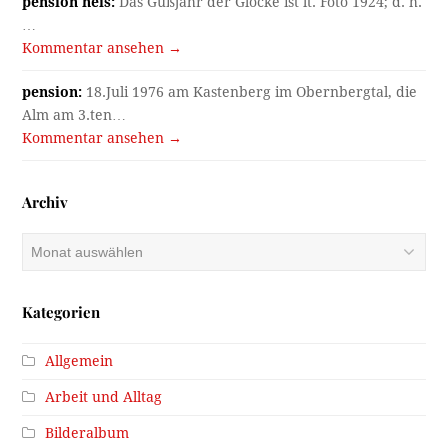
pension heis:
Das Gußjahr der Glocke ist lt. Foto 1924; d. h.
…
Kommentar ansehen →
pension:
18.Juli 1976 am Kastenberg im Obernbergtal, die
Alm am 3.ten…
Kommentar ansehen →
Archiv
Archiv
Kategorien
Allgemein
Arbeit und Alltag
Bilderalbum