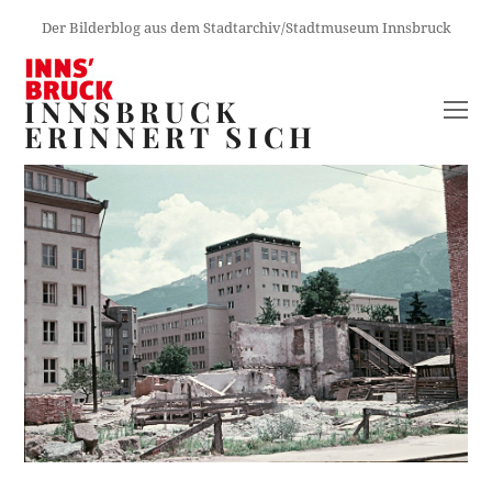
Der Bilderblog aus dem Stadtarchiv/Stadtmuseum Innsbruck
INNSBRUCK
O
ERINNERT SICH
M
M