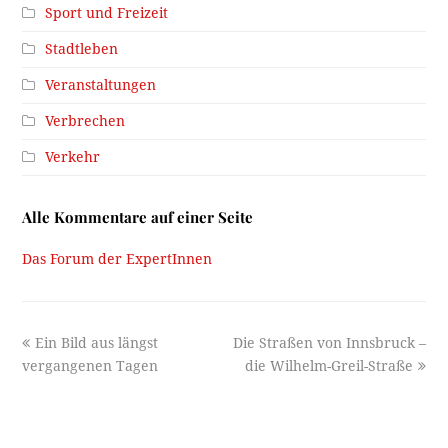
Sport und Freizeit
Stadtleben
Veranstaltungen
Verbrechen
Verkehr
Alle Kommentare auf einer Seite
Das Forum der ExpertInnen
previous
next
Ein Bild aus längst
Die Straßen von Innsbruck –
post:
post:
vergangenen Tagen
die Wilhelm-Greil-Straße