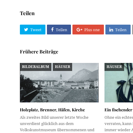
Teilen
Tweet
Teilen
Plus one
Teilen
Frühere Beiträge
BILDERALBUM
HÄUSER
HÄUSER
Holzplatz, Brenner, Häfen, Kirche
Ein fischende
Als zweites Bild unserer letzte Woche
Ohne ein echte
unverdient glücklich aus dem
verraten, kann 
Volkskunstmuseum übernommenen und
immer wieder 