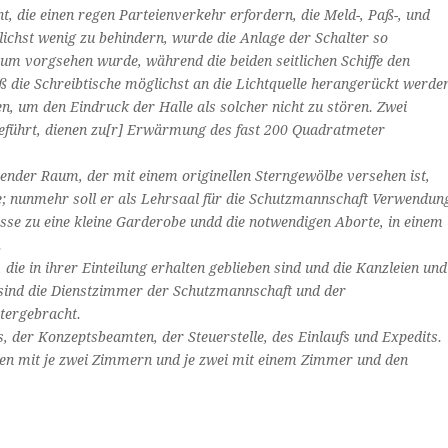
t, die einen regen Parteienverkehr erfordern, die
Meld-, Paß-, und
ichst wenig zu behindern, wurde die Anlage der Schalter so
raum vorgsehen wurde, während die beiden seitlichen Schiffe den
 die Schreibtische möglichst an die Lichtquelle herangerückt werde
en, um den Eindruck der Halle als solcher nicht zu stören. Zwei
eführt, dienen zu[r] Erwärmung des fast 200 Quadratmeter
sender Raum, der mit einem originellen Sterngewölbe versehen ist,
e; nunmehr soll er als Lehrsaal für die Schutzmannschaft Verwendun
asse zu eine kleine Garderobe undd die notwendigen Aborte, in einem
.
ie in ihrer Einteilung erhalten geblieben sind und die Kanzleien und
sind die Dienstzimmer der Schutzmannschaft und der
ntergebracht.
, der Konzeptsbeamten, der Steuerstelle, des Einlaufs und Expedits.
n mit je zwei Zimmern und je zwei mit einem Zimmer und den