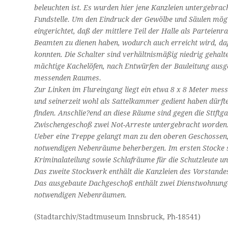
beleuchten ist. Es wurden hier jene Kanzleien untergebrach
Fundstelle. Um den Eindruck der Gewölbe und Säulen mögl
eingerichtet, daß der mittlere Teil der Halle als Parteien
Beamten zu dienen haben, wodurch auch erreicht wird, daß
konnten. Die Schalter sind verhältnismäßig niedrig gehalt
mächtige Kachelöfen, nach Entwürfen der Bauleitung ausg
messenden Raumes.
Zur Linken im Flureingang liegt ein etwa 8 x 8 Meter mes
und seinerzeit wohl als Sattelkammer gedient haben dürft
finden. Anschlie?end an diese Räume sind gegen die Sttftg
Zwischengeschoß zwei Not-Arreste untergebracht worden
Ueber eine Treppe gelangt man zu den oberen Geschossen, d
notwendigen Nebenräume beherbergen. Im ersten Stocke 
Kriminalateilung sowie Schlafräume für die Schutzleute u
Das zweite Stockwerk enthält die Kanzleien des Vorstandes
Das ausgebaute Dachgeschoß enthält zwei Dienstwohnunge
notwendigen Nebenräumen.
(Stadtarchiv/Stadtmuseum Innsbruck, Ph-18541)