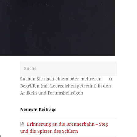
Suche
OK
Neueste Beiträge
Erinnerung an die Brennerbahn – Steg
und die Spitzen des Schlern
s