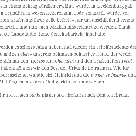
n einem Beitrag kürzlich erwähnt wurde, in Mecklenburg gab
igen Grundherrn wegen Hexerei zum Tode verurteilt wurde. Vor
ten Grafen aus ihrer Zelle befreit – nur um anschließend erneut,
erurteilt, und nun auch wirklich hingerichtet zu werden. Damit
sagte Landgut die „hohe Gerichtsbarkeit“ innehatte.
werden es schon geahnt haben, mal wieder ein Schriftstück aus de
m und ze Polen
– unserem böhmisch-polnischer König, der weder
e sich mit dem Herzogtum
Chernden
und den Grafschaften
Tyrol
t haben, können wir den Rest der Urkunde betrachten. Wie für
berraschend, wandte sich Heinrich and die
purger ze Inspruk
un
 Mitbürgern, also dem Stadtgericht, zu unterstehen.
Jahr 1319, nach
Sankt
Blasientag, also kurz nach dem 3. Februar,