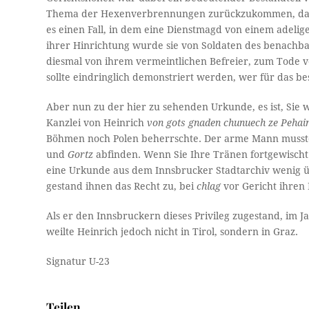
Thema der Hexenverbrennungen zurückzukommen, das i
es einen Fall, in dem eine Dienstmagd von einem adel
ihrer Hinrichtung wurde sie von Soldaten des benachbar
diesmal von ihrem vermeintlichen Befreier, zum Tode v
sollte eindringlich demonstriert werden, wer für das be
Aber nun zu der hier zu sehenden Urkunde, es ist, Sie 
Kanzlei von Heinrich
von gots gnaden chunuech ze Pehai
Böhmen noch Polen beherrschte. Der arme Mann musst
und
Gortz
abfinden. Wenn Sie Ihre Tränen fortgewisch
eine Urkunde aus dem Innsbrucker Stadtarchiv wenig ü
gestand ihnen das Recht zu, bei
chlag
vor Gericht ihren
Als er den Innsbruckern dieses Privileg zugestand, im 
weilte Heinrich jedoch nicht in Tirol, sondern in Graz.
Signatur U-23
Teilen