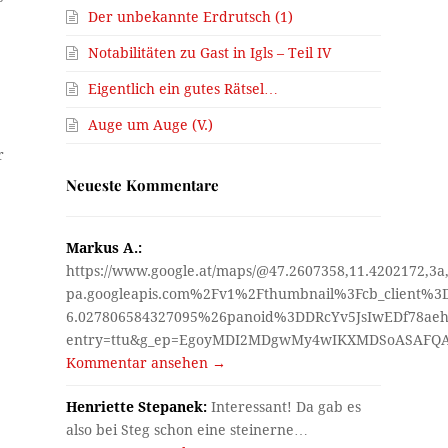
Der unbekannte Erdrutsch (1)
Notabilitäten zu Gast in Igls – Teil IV
Eigentlich ein gutes Rätsel…
Auge um Auge (V.)
r
Neueste Kommentare
d
Markus A.:
https://www.google.at/maps/@47.2607358,11.4202172,3a
pa.googleapis.com%2Fv1%2Fthumbnail%3Fcb_client%
6.027806584327095%26panoid%3DDRcYv5JsIwEDf78aeh
entry=ttu&g_ep=EgoyMDI2MDgwMy4wIKXMDSoASAF
Kommentar ansehen →
Henriette Stepanek:
Interessant! Da gab es
also bei Steg schon eine steinerne…