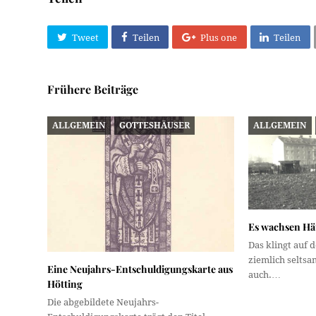
Tweet
Teilen
Plus one
Teilen
Frühere Beiträge
ALLGEMEIN
GOTTESHÄUSER
ALLGEMEIN
Es wachsen Hä
Das klingt auf 
ziemlich seltsam
Eine Neujahrs-Entschuldigungskarte aus
auch.…
Hötting
Die abgebildete Neujahrs-