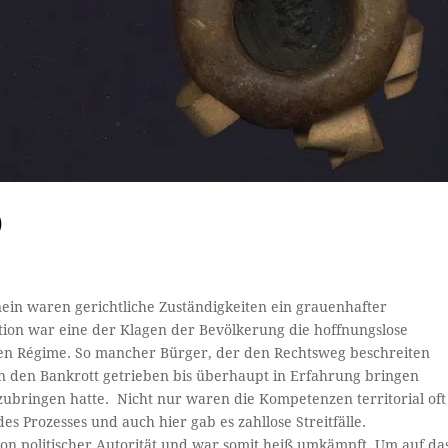
)
nein waren gerichtliche Zuständigkeiten ein grauenhafter
tion war eine der Klagen der Bevölkerung die hoffnungslose
en Régime. So mancher Bürger, der den Rechtsweg beschreiten
n den Bankrott getrieben bis überhaupt in Erfahrung bringen
zubringen hatte. Nicht nur waren die Kompetenzen territorial oft
des Prozesses und auch hier gab es zahllose Streitfälle.
on politischer Autorität und war somit heiß umkämpft. Um auf da