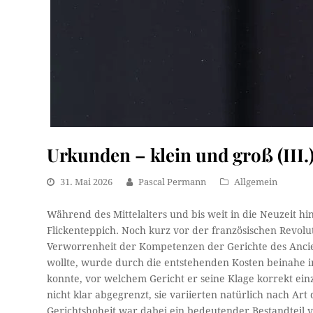
Urkunden – klein und groß (III.
31. Mai 2026
Pascal Permann
Allgemein
Während des Mittelalters und bis weit in die Neuzeit hi
Flickenteppich. Noch kurz vor der französischen Revolu
Verworrenheit der Kompetenzen der Gerichte des Anci
wollte, wurde durch die entstehenden Kosten beinahe i
konnte, vor welchem Gericht er seine Klage korrekt ein
nicht klar abgegrenzt, sie variierten natürlich nach Art 
Gerichtshoheit war dabei ein bedeutender Bestandteil v