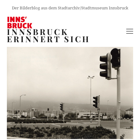
Der Bilderblog aus dem Stadtarchiv/Stadtmuseum Innsbruck
INNSBRUCK
O
ERINNERT SICH
M
M