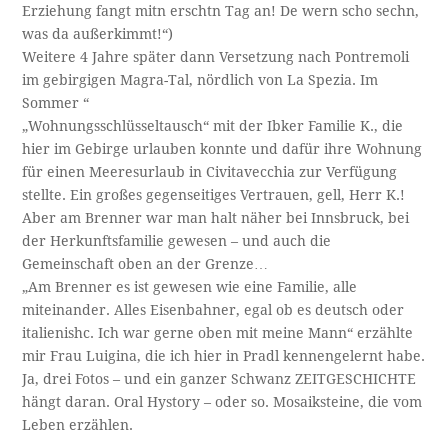
Erziehung fangt mitn erschtn Tag an! De wern scho sechn,
was da außerkimmt!“)
Weitere 4 Jahre später dann Versetzung nach Pontremoli
im gebirgigen Magra-Tal, nördlich von La Spezia. Im
Sommer “
„Wohnungsschlüsseltausch“ mit der Ibker Familie K., die
hier im Gebirge urlauben konnte und dafür ihre Wohnung
für einen Meeresurlaub in Civitavecchia zur Verfügung
stellte. Ein großes gegenseitiges Vertrauen, gell, Herr K.!
Aber am Brenner war man halt näher bei Innsbruck, bei
der Herkunftsfamilie gewesen – und auch die
Gemeinschaft oben an der Grenze…
„Am Brenner es ist gewesen wie eine Familie, alle
miteinander. Alles Eisenbahner, egal ob es deutsch oder
italienishc. Ich war gerne oben mit meine Mann“ erzählte
mir Frau Luigina, die ich hier in Pradl kennengelernt habe.
Ja, drei Fotos – und ein ganzer Schwanz ZEITGESCHICHTE
hängt daran. Oral Hystory – oder so. Mosaiksteine, die vom
Leben erzählen.