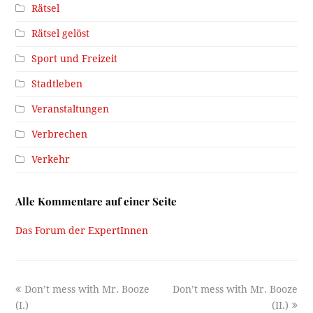
Rätsel
Rätsel gelöst
Sport und Freizeit
Stadtleben
Veranstaltungen
Verbrechen
Verkehr
Alle Kommentare auf einer Seite
Das Forum der ExpertInnen
previous
next
Don’t mess with Mr. Booze
Don’t mess with Mr. Booze
post:
post:
(I.)
(II.)