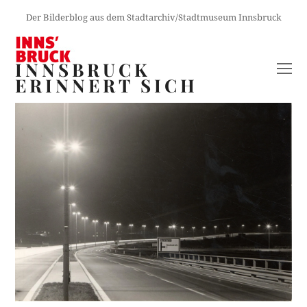
Der Bilderblog aus dem Stadtarchiv/Stadtmuseum Innsbruck
INNSBRUCK
O
ERINNERT SICH
M
M