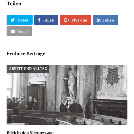
Teilen
Tweet
Teilen
Plus one
Teilen
Email
Frühere Beiträge
ARBEIT UND ALLTAG
Blick in den Sitzungssaal