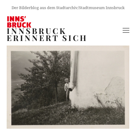
Der Bilderblog aus dem Stadtarchiv/Stadtmuseum Innsbruck
INNSBRUCK
O
ERINNERT SICH
M
M