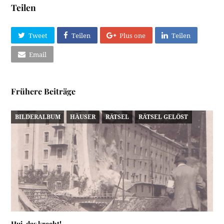
Teilen
Tweet
Teilen
Plus one
Teilen
Email
Frühere Beiträge
BILDERALBUM
HÄUSER
RÄTSEL
RÄTSEL GELÖST
Hui, das kracht!